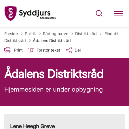
Tilbage til
Forside
Politik
Råd og nævn
Distriktsråd
Find dit
Distriktsråd
Ådalens Distriktsråd
Print
Forstør tekst
Del
Ådalens Distriktsråd
Hjemmesiden er under opbygning
Lene Høegh Greve