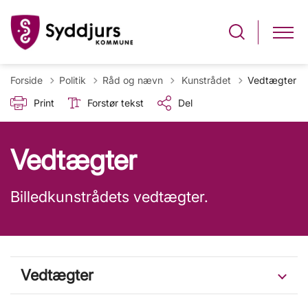
Tilbage til
Forside
Politik
Råd og nævn
Kunstrådet
Vedtægter
Print
Forstør tekst
Del
Vedtægter
Billedkunstrådets vedtægter.
Vedtægter