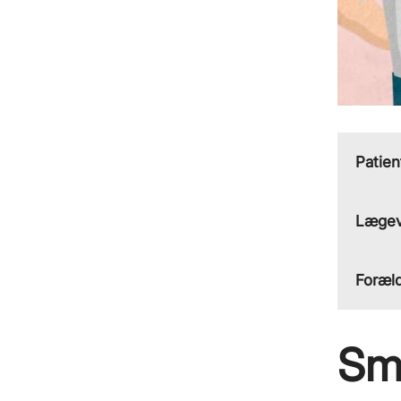
Patie
Lægev
Foræld
Sm