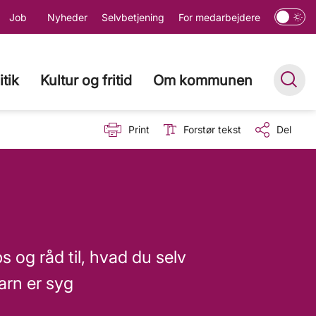
Job
Nyheder
Selvbetjening
For medarbejdere
itik
Kultur og fritid
Om kommunen
Print
Forstør tekst
Del
ps og råd til, hvad du selv
arn er syg