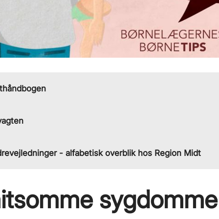
nthåndbogen
agten
revejledninger - alfabetisk overblik hos Region Midt
itsomme sygdomme 