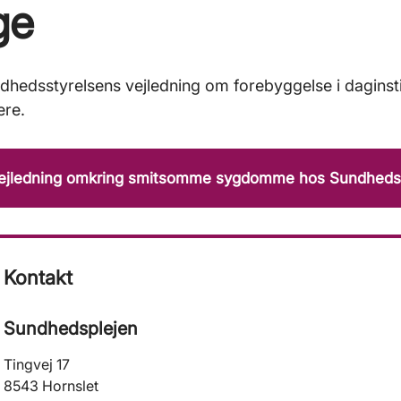
ge
hedsstyrelsens vejledning om forebyggelse i daginsti
ere.
vejledning omkring smitsomme sygdomme hos Sundheds
Kontakt
Sundhedsplejen
Tingvej 17
8543 Hornslet