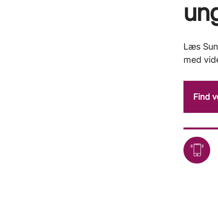
un
Læs Sund
med vid
Find 