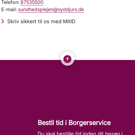
Telefon:
87535500
E-mail:
sundhedsplejen@syddjurs.dk
Skriv sikkert til os med MitID
Bestil tid i Borgerservice
Du skal bestille tid inden dit besøg i