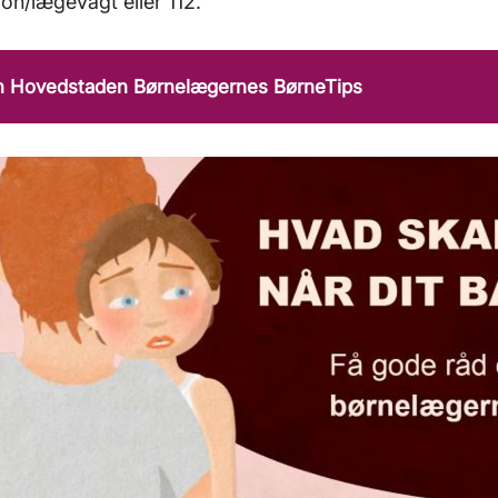
fon/lægevagt eller 112.
n Hovedstaden Børnelægernes BørneTips