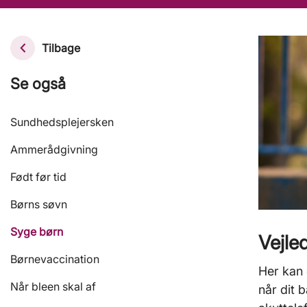
Tilbage
Se også
Sundhedsplejersken
Ammerådgivning
Født før tid
Børns søvn
Syge børn
Vejle
Børnevaccination
Her kan 
Når bleen skal af
når dit 