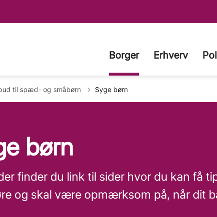
Borger
Erhverv
Pol
age til
lbud til spæd- og småbørn
Syge børn
ge børn
r finder du link til sider hvor du kan få ti
re og skal være opmærksom på, når dit b