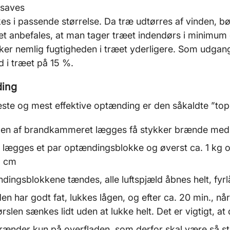
 saves
es i passende størrelse. Da træ udtørres af vinden, b
et anbefales, at man tager træet indendørs i minimum 
er nemlig fugtigheden i træet yderligere. Som udgang
d i træet på 15 %.
ding
este og mest effektive optænding er den såkaldte ”t
den af brandkammeret lægges få stykker brænde med 
 lægges et par optændingsblokke og øverst ca. 1 kg
3 cm
dingsblokkene tændes, alle luftspjæld åbnes helt, fyr
den har godt fat, lukkes lågen, og efter ca. 20 min., 
lførslen sænkes lidt uden at lukke helt. Det er vigtigt, at de
rænder kun på overfladen, som derfor skal være så sto