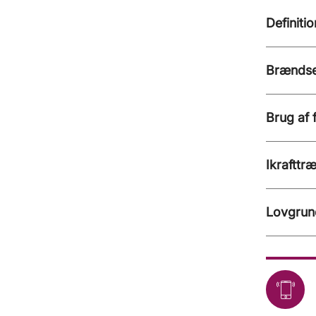
Definiti
Brændse
Brug af
Ikrafttr
Lovgrun