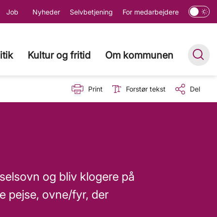
Job
Nyheder
Selvbetjening
For medarbejdere
itik
Kultur og fritid
Om kommunen
Print
Forstør tekst
Del
selsovn og bliv klogere på
 pejse, ovne/fyr, der