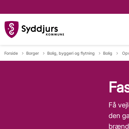
Tilba
Forside
Borger
Bolig, byggeri og flytning
Bolig
Opv
Fa
Få vej
den gæ
brænder