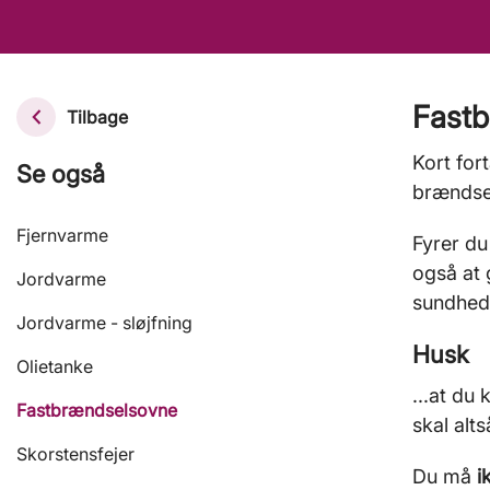
Fast
Tilbage
Kort for
Se også
brændse
Fjernvarme
Fyrer du
også at 
Jordvarme
sundheds
Jordvarme - sløjfning
Husk
Olietanke
...at du
Fastbrændselsovne
skal alt
Skorstensfejer
Du må
i