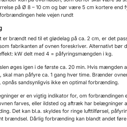
ørrelse på Ø 8 – 10 cm og bør være 5 cm kortere end
il forbrændingen hele vejen rundt
ng
t er brændt ned til et glødelag på ca. 2 cm, er det pa
som fabrikanten af ovnen foreskriver. Alternativt bør d
effekt: kW delt med 4 = påfyringsmængden i kg.
ørslen øges igen i de første ca. 20 min. Hvis mængden af
t, skal man påfyre ca. 1 gang hver time. Brænder ovn
, opnås sandsynligvis ikke en optimal forbrænding.
ninger er en vigtig indikator for, om forbrændingen e
nen farves, eller ildsted og aftræk har belægninger af
ing. Det kan bl.a. skyldes for ringe lufttilførsel, påf
ent brændsel. Dårlig forbrænding kan blandt andet føre 