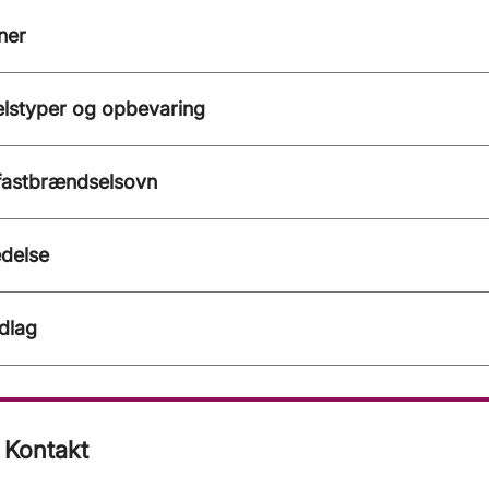
oner
lstyper og opbevaring
 fastbrændselsovn
ædelse
dlag
Kontakt