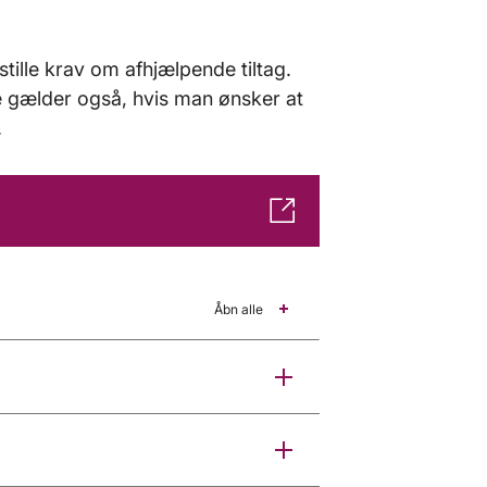
tille krav om afhjælpende tiltag.
tte gælder også, hvis man ønsker at
.
Åbn alle