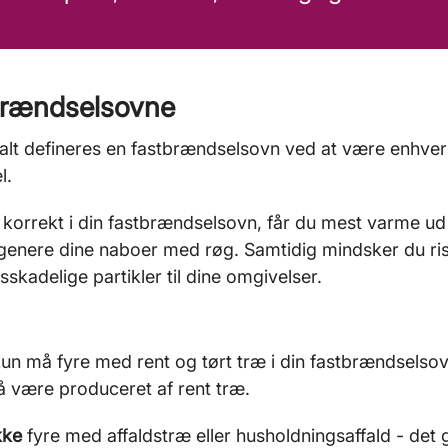
brændselsovne
talt defineres en fastbrændselsovn ved at være enhver 
l.
 korrekt i din fastbrændselsovn, får du mest varme ud
genere dine naboer med røg. Samtidig mindsker du ris
skadelige partikler til dine omgivelser.
 kun må fyre med rent og tørt træ i din fastbrændselsov
så være produceret af rent træ.
kke
fyre med affaldstræ eller husholdningsaffald - det