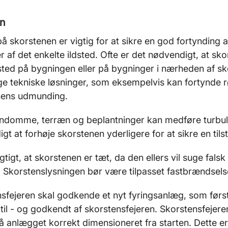
en
å skorstenen er vigtig for at sikre en god fortynding 
 af det enkelte ildsted. Ofte er det nødvendigt, at s
sted på bygningen eller på bygninger i nærheden af sk
ige tekniske løsninger, som eksempelvis kan fortynde 
nens udmunding.
ndomme, terræn og beplantninger kan medføre turbule
gt at forhøje skorstenen yderligere for at sikre en til
igtigt, at skorstenen er tæt, da den ellers vil suge fals
. Skorstenslysningen bør være tilpasset fastbrændsel
sfejeren skal godkende et nyt fyringsanlæg, som først
til - og godkendt af skorstensfejeren. Skorstensfejer
å anlægget korrekt dimensioneret fra starten. Dette er 