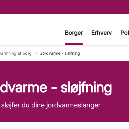
Borger
Erhverv
Pol
ge til
armning af bolig
Jordvarme - sløjfning
dvarme - sløjfning
sløjfer du dine jordvarmeslanger