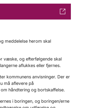
 og meddelelse herom skal
r væske, og efterfølgende skal
ngerne aflukkes eller fjernes.
efter kommunens anvisninger. Der er
du må aflevere på
 om håndtering og bortskaffelse.
fjernes i boringen, og boringen/erne
ekendtgørelse om udførelse og