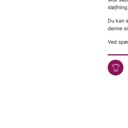
sløjfnin
Du kan a
denne si
Ved spør