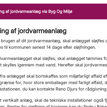
ing af jordvarmeanlæg via Byg Og Miljø
ning af jordvarmeanlæg
brugen af dit jordvarmeanlæg, skal anlægget sløjfes
s til kommunen senest 14 dage efter sløjfningen.
dvarmeanlægget skal sløjfes, skal anlægget tømmes fo
 skylles igennem med vand. Herefter skal jordvarmesla
ra anlægget skal bortskaffes som miljøfarligt affald 
grænse for, hvor store emballager med farligt affald, 
stationen. du kan kontakte Reno Djurs for rådgivning
t vertikalt anlæg, skal de tekniske installationer også 
jfes. Regler for sløjfning af boringer kan du finde i B