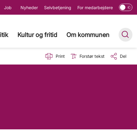
Job
Nyheder
Selvbetjening
For medarbejdere
itik
Kultur og fritid
Om kommunen
Print
Forstør tekst
Del