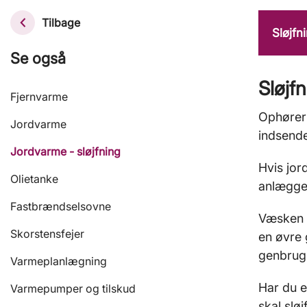
Tilbage
Sløjfn
Se også
Sløjf
Fjernvarme
Ophører 
Jordvarme
indsende
Jordvarme - sløjfning
Hvis jor
Olietanke
anlægget
Fastbrændselsovne
Væsken f
Skorstensfejer
en øvre 
genbrugs
Varmeplanlægning
Har du e
Varmepumper og tilskud
skal slø