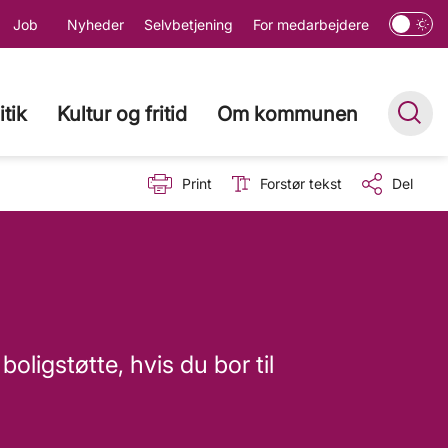
Job
Nyheder
Selvbetjening
For medarbejdere
itik
Kultur og fritid
Om kommunen
Print
Forstør tekst
Del
boligstøtte, hvis du bor til