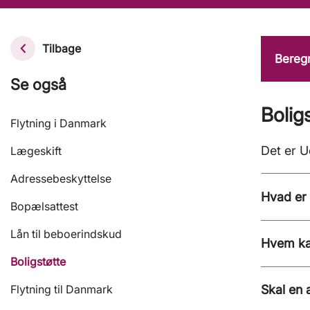
Tilbage
Beregn
Se også
Bolig
Flytning i Danmark
Det er U
Lægeskift
Adressebeskyttelse
Hvad er 
Bopælsattest
Lån til beboerindskud
Hvem kan
Boligstøtte
Flytning til Danmark
Skal en 