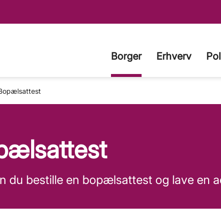
Borger
Erhverv
Pol
Bopælsattest
pælsattest
n du bestille en bopælsattest og lave en 