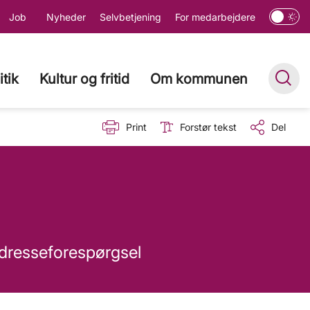
Job
Nyheder
Selvbetjening
For medarbejdere
itik
Kultur og fritid
Om kommunen
Print
Forstør tekst
Del
adresseforespørgsel