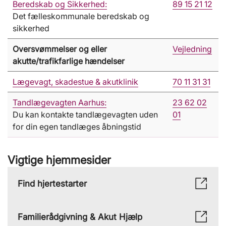
Beredskab og Sikkerhed:
89 15 21 12
Det fælleskommunale beredskab og
sikkerhed
Oversvømmelser og eller
Vejledning
akutte/trafikfarlige hændelser
Lægevagt, skadestue & akutklinik
70 11 31 31
Tandlægevagten Aarhus:
23 62 02
Du kan kontakte tandlægevagten uden
01
for din egen tandlæges åbningstid
Vigtige hjemmesider
Find hjertestarter
Familierådgivning & Akut Hjælp