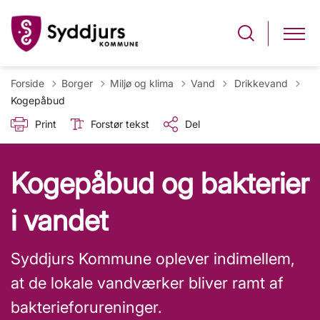
Tilbage til
Forside
Borger
Miljø og klima
Vand
Drikkevand
Kogepåbud
Print
Forstør tekst
Del
Kogepåbud og bakterier
i vandet
Syddjurs Kommune oplever indimellem,
at de lokale vandværker bliver ramt af
bakterieforureninger.