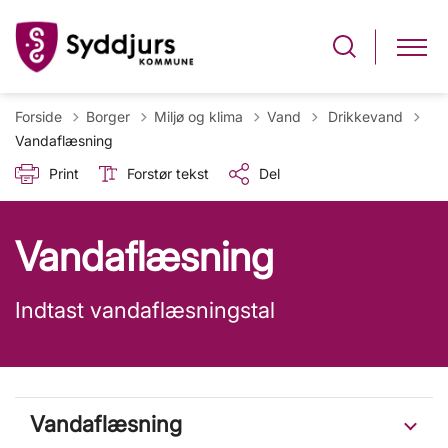
Tilbage til
Forside
Borger
Miljø og klima
Vand
Drikkevand
Vandaflæsning
Print
Forstør tekst
Del
Vandaflæsning
Indtast vandaflæsningstal
Vandaflæsning