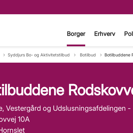
Borger
Erhverv
Pol
Tilbage til
Syddjurs Bo- og Aktivitetstilbud
Botilbud
Botilbuddene 
tilbuddene Rodskovv
Eje, Vestergård og Udslusningsafdelingen -
ovvej 10A
Hornslet