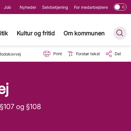
Job
Nyheder
Selvbetjening
For medarbejdere
itik
Kultur og fritid
Om kommunen
Print
Forstør tekst
Del
Rodskovvej
ej
 §107 og §108