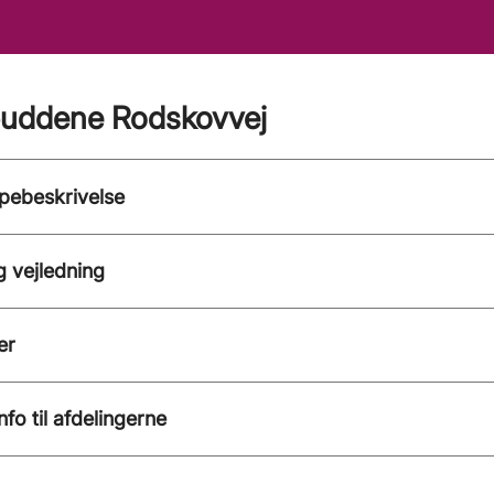
buddene Rodskovvej
pebeskrivelse
g vejledning
er
nfo til afdelingerne