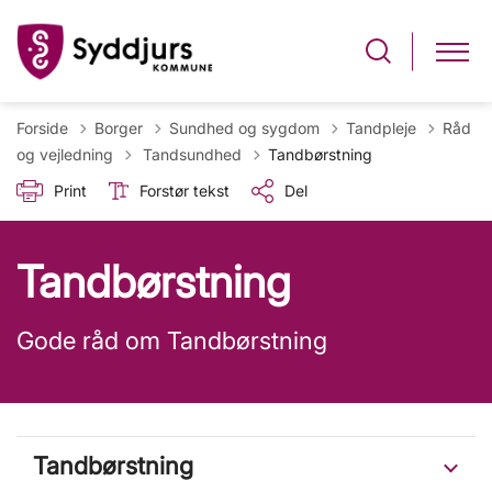
Forside
Borger
Sundhed og sygdom
Tandpleje
Råd
Tilbage til
og vejledning
Tandsundhed
Tandbørstning
Print
Forstør tekst
Del
Tandbørstning
Gode råd om Tandbørstning
Tandbørstning