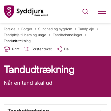
Forside
Borger
Sundhed og sygdom
Tandpleje
Tilbage til
Tandpleje til børn og unge
Tandbehandlinger
Tandudtrækning
Print
Forstør tekst
Del
Tandudtrækning
Når en tand skal ud
Tandudtrækning