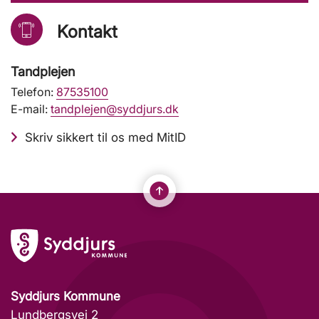
Kontakt
Tandplejen
Telefon:
87535100
E-mail:
tandplejen@syddjurs.dk
Skriv sikkert til os med MitID
Syddjurs Kommune
Lundbergsvej 2