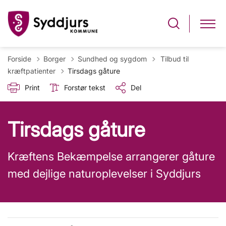
Tilbage til
Forside
Borger
Sundhed og sygdom
Tilbud til
kræftpatienter
Tirsdags gåture
Print
Forstør tekst
Del
Tirsdags gåture
Kræftens Bekæmpelse arrangerer gåture
med dejlige naturoplevelser i Syddjurs