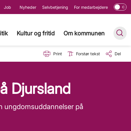
Job
Nyheder
Selvbetjening
For medarbejdere
itik
Kultur og fritid
Om kommunen
Print
Forstør tekst
Del
 Djursland
e en ungdomsuddannelser på