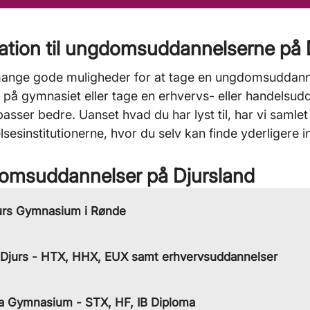
ration til ungdomsuddannelserne på 
mange gode muligheder for at tage en ungdomsuddann
l på gymnasiet eller tage en erhvervs- eller handelsudd
asser bedre. Uanset hvad du har lyst til, har vi samlet 
sesinstitutionerne, hvor du selv kan finde yderligere i
omsuddannelser på Djursland
urs Gymnasium i Rønde
 Djurs - HTX, HHX, EUX samt erhvervsuddannelser
a Gymnasium - STX, HF, IB Diploma