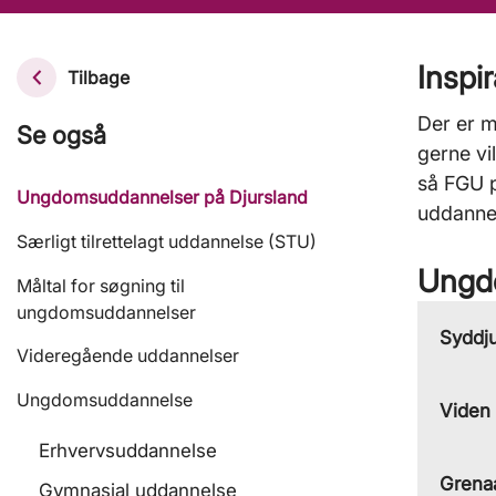
Inspi
Tilbage
Der er 
Se også
gerne vi
så FGU p
Ungdomsuddannelser på Djursland
uddannel
Særligt tilrettelagt uddannelse (STU)
Ungd
Måltal for søgning til
ungdomsuddannelser
Syddj
Videregående uddannelser
Ungdomsuddannelse
Viden
Erhvervsuddannelse
Grena
Gymnasial uddannelse