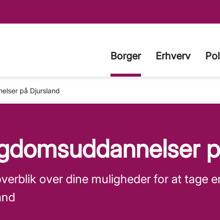
Borger
Erhverv
Pol
lser på Djursland
gdomsuddannelser på
overblik over dine muligheder for at tag
and