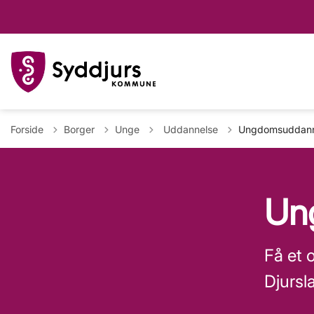
Tilbage til
Forside
Borger
Unge
Uddannelse
Ungdomsuddanne
Un
Få et 
Djursl