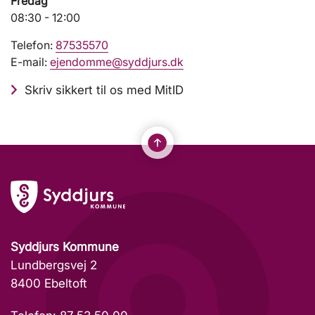
Fredag
08:30 - 12:00
Telefon:
87535570
E-mail:
ejendomme@syddjurs.dk
Skriv sikkert til os med MitID
Syddjurs Kommune
Lundbergsvej 2
8400 Ebeltoft