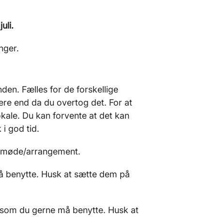
uli.
inger.
den. Fælles for de forskellige
nere end da du overtog det. For at
okale. Du kan forvente at det kan
 i god tid.
it møde/arrangement.
må benytte. Husk at sætte dem på
, som du gerne må benytte. Husk at