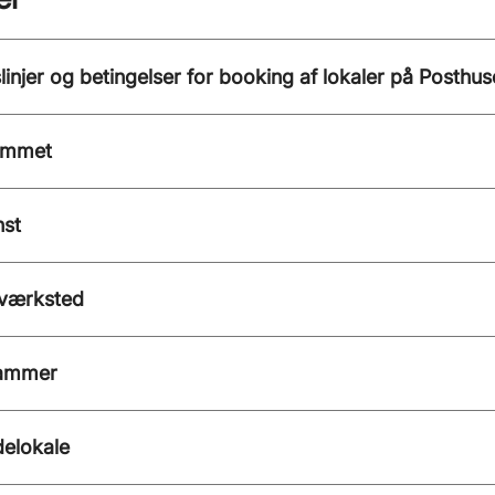
linjer og betingelser for booking af lokaler på Posthus
ummet
nst
værksted
ammer
delokale