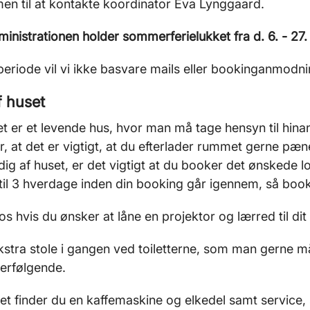
n til at kontakte koordinator Eva Lynggaard.
inistrationen holder sommerferielukket fra d. 6. - 27. j
periode vil vi ikke basvare mails eller bookinganmodn
f huset
t er et levende hus, hvor man må tage hensyn til hinan
er, at det er vigtigt, at du efterlader rummet gerne pæ
dig af huset, er det vigtigt at du booker det ønskede l
til 3 hverdage inden din booking går igennem, så book
os hvis du ønsker at låne en projektor og lærred til d
kstra stole i gangen ved toiletterne, som man gerne 
terfølgende.
et finder du en kaffemaskine og elkedel samt service