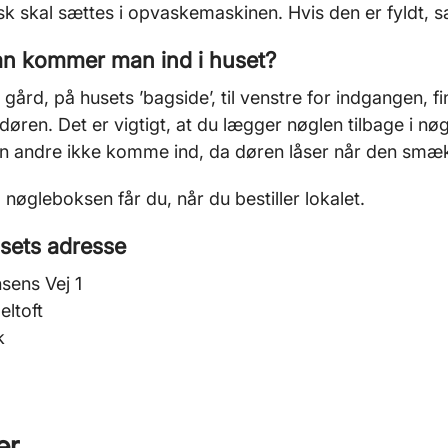
sk skal sættes i opvaskemaskinen. Hvis den er fyldt, 
n kommer man ind i huset?
å gård, på husets ’bagside’, til venstre for indgangen, 
l døren. Det er vigtigt, at du lægger nøglen tilbage i nø
an andre ikke komme ind, da døren låser når den smæ
l nøgleboksen får du, når du bestiller lokalet.
sets adresse
nsens Vej 1
ltoft
k
er