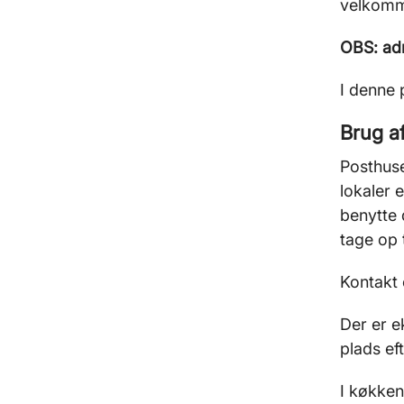
velkomme
OBS: adm
I denne 
Brug a
Posthuse
lokaler 
benytte 
tage op 
Kontakt 
Der er e
plads ef
I køkken