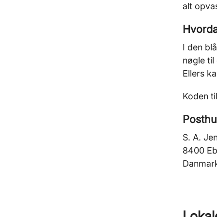
alt opva
Hvorda
I den bl
nøgle ti
Ellers k
Koden ti
Posthu
S. A. Je
8400 Ebe
Danmar
Lokal