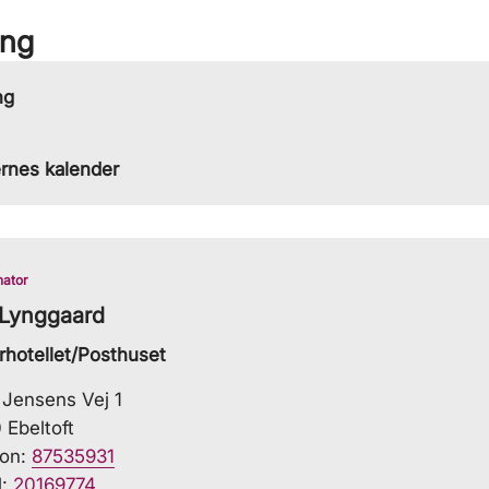
ing
ng
rnes kalender
nator
 Lynggaard
rhotellet/Posthuset
 Jensens Vej 1
 Ebeltoft
fon:
87535931
l:
20169774