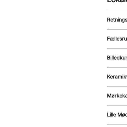
Retnings
Fællesr
Billedku
Keramik
Mørkek
Lille Mø