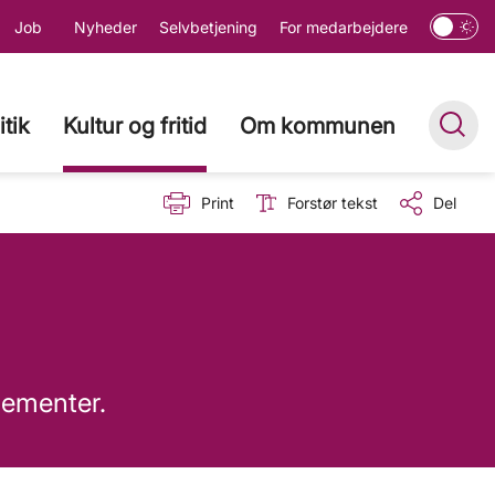
Job
Nyheder
Selvbetjening
For medarbejdere
itik
Kultur og fritid
Om kommunen
Print
Forstør tekst
Del
ngementer.