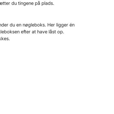
sætter du tingene på plads.
finder du en nøgleboks. Her ligger én
gleboksen efter at have låst op.
kkes.