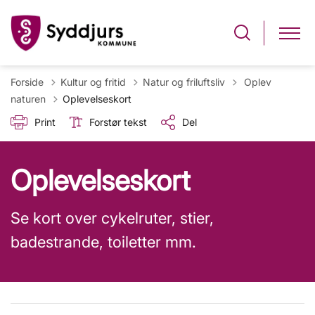
Tilbage til
Forside
Kultur og fritid
Natur og friluftsliv
Oplev
naturen
Oplevelseskort
Print
Forstør tekst
Del
Oplevelseskort
Se kort over cykelruter, stier,
badestrande, toiletter mm.