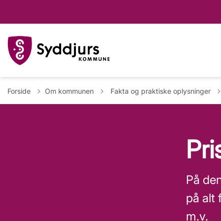
Tilbage til
Forside
Om kommunen
Fakta og praktiske oplysninger
Pri
På den
på alt
m.v.