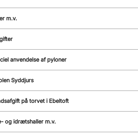
er m.v.
ifter
iel anvendelse af pyloner
olen Syddjurs
dsafgift på torvet i Ebeltoft
 og idrætshaller m.v.