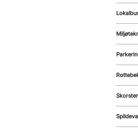
Lokalbu
Miljøtek
Parkeri
Rotteb
Skorsten
Spildev