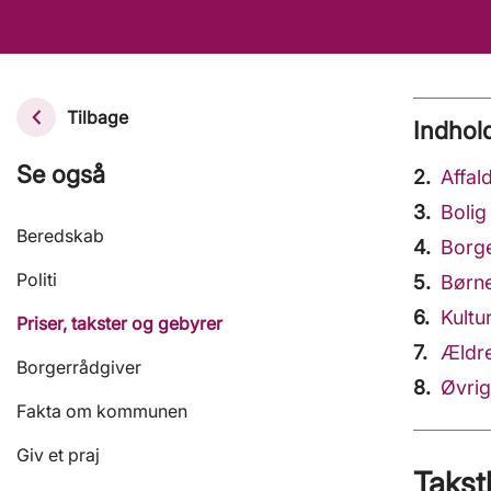
Tilbage
Indhol
Se også
Affa
Boli
Beredskab
Borg
Politi
Bør
Kult
Priser, takster og gebyrer
Æld
Borgerrådgiver
Øvrig
Fakta om kommunen
Giv et praj
Takst