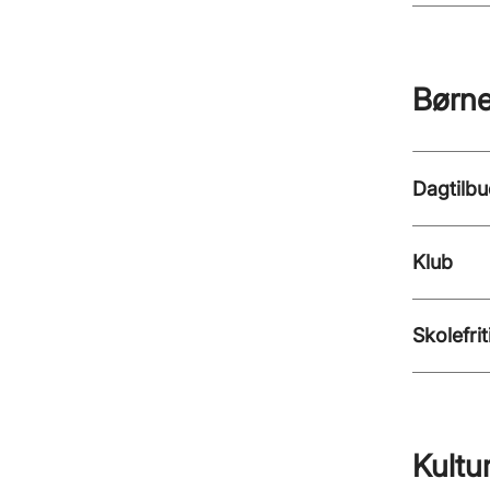
Børn
Dagtilb
Klub
Skolefri
Kultur