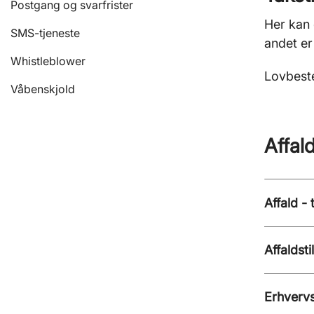
Postgang og svarfrister
Her kan 
SMS-tjeneste
andet er
Whistleblower
Lovbeste
Våbenskjold
Affal
Affald -
Affaldsti
Erhvervs