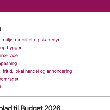
d
ld, miljø, mobilitet og skadedyr
g og byggeri
erservice
nepasning
ur, fritid, lokal handel og annoncering
reområdet
t
blad til Budget 2026