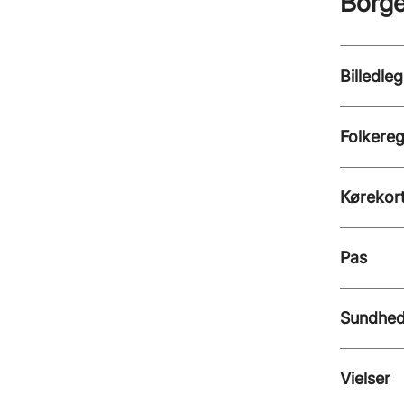
Borge
Billedle
Folkereg
Kørekor
Pas
Sundhed
Vielser