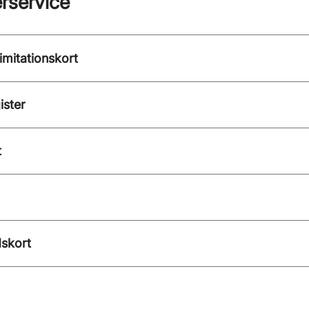
rservice
gimitationskort
ister
t
skort