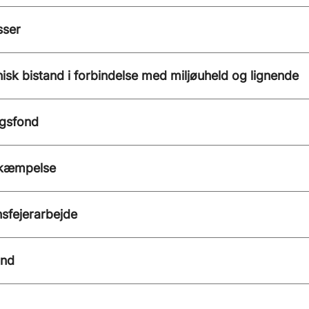
sser
nisk bistand i forbindelse med miljøuheld og lignende
ngsfond
ekæmpelse
sfejerarbejde
and