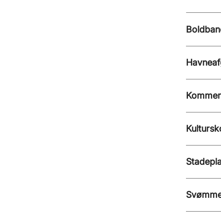
Boldban
Havneafg
Kommerc
Kultursk
Stadepla
Svømme-