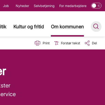
Job
Nyheder
Selvbetjening
For medarbejdere
itik
Kultur og fritid
Om kommunen
Print
Forstør tekst
Del
er
kster
service