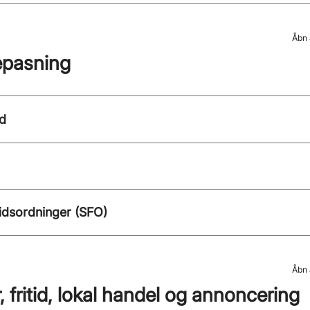
Åbn 
epasning
ud
tidsordninger (SFO)
Åbn 
, fritid, lokal handel og annoncering