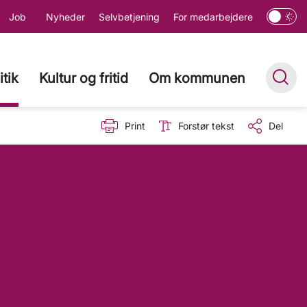
Job
Nyheder
Selvbetjening
For medarbejdere
itik
Kultur og fritid
Om kommunen
Print
Forstør tekst
Del