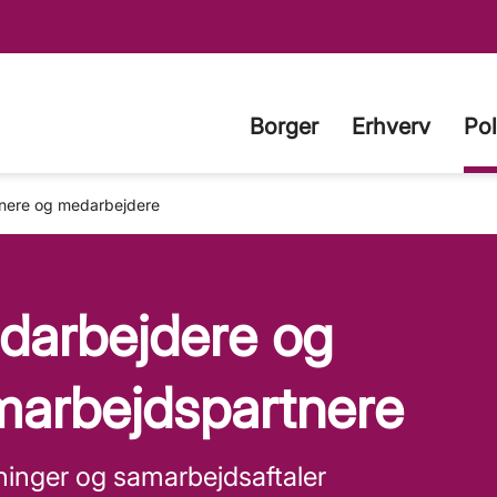
Borger
Erhverv
Pol
nere og medarbejdere
darbejdere og
marbejdspartnere
ninger og samarbejdsaftaler