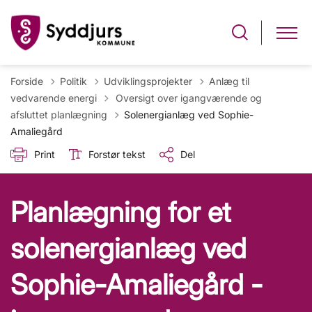
Forside
Politik
Udviklingsprojekter
Anlæg til
Tilbage til
vedvarende energi
Oversigt over igangværende og
afsluttet planlægning
Solenergianlæg ved Sophie-
Amaliegård
Print
Forstør tekst
Del
Planlægning for et
solenergianlæg ved
Sophie-Amaliegård -