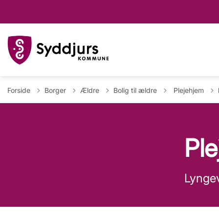
Tilbage til
Forside
Borger
Ældre
Bolig til ældre
Plejehjem
Pl
Lyngev