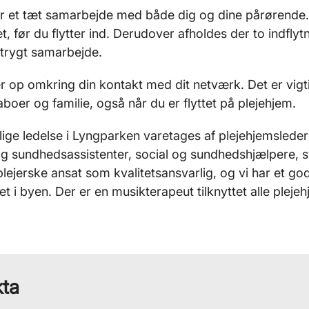
r et tæt samarbejde med både dig og dine pårørende. D
t, før du flytter ind. Derudover afholdes der to indfly
trygt samarbejde.
r op omkring din kontakt med dit netværk. Det er vigt
boer og familie, også når du er flyttet på plejehjem.
ige ledelse i Lyngparken varetages af plejehjemsle­de
og sundheds­assistenter, social og sundhedshjælpere,
lejerske ansat som kvalitetsansvarlig, og vi har et 
t i byen. Der er en musikterapeut tilknyttet alle plej
kta