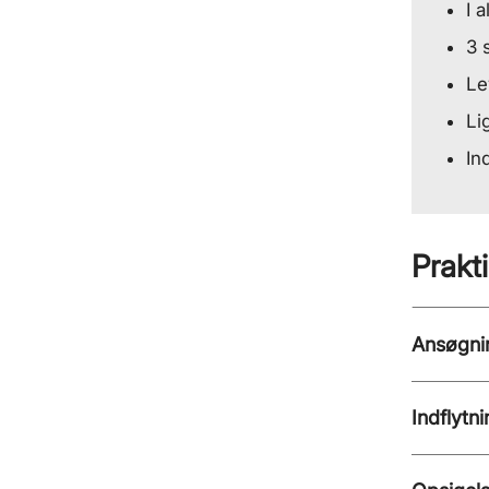
I a
3 
Le
Li
In
Prakt
Ansøgni
Indflytni