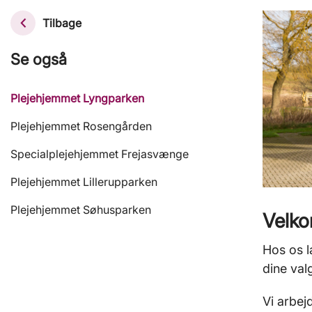
Tilbage
Se også
Plejehjemmet Lyngparken
Plejehjemmet Rosengården
Specialplejehjemmet Frejasvænge
Plejehjemmet Lillerupparken
Plejehjemmet Søhusparken
Velko
Hos os l
dine val
Vi arbej