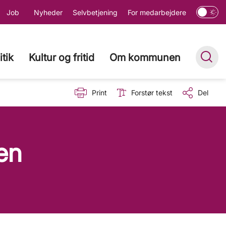
Job
Nyheder
Selvbetjening
For medarbejdere
itik
Kultur og fritid
Om kommunen
Print
Forstør tekst
Del
en