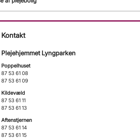
e af plejebolig
Kontakt
Plejehjemmet Lyngparken
Poppelhuset
87 53 61 08
87 53 61 09
Kildevæld
87 53 61 11
87 53 61 13
Aftenstjernen
87 53 61 14
87 53 61 15