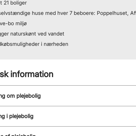
lt 21 boliger
selvstændige huse med hver 7 be­boere: Poppelhuset, Af
ve-bo miljø
gger naturskønt ved vandet
dkøbsmuligheder i nærheden
isk information
ng om plejebolig
ng i plejebolig