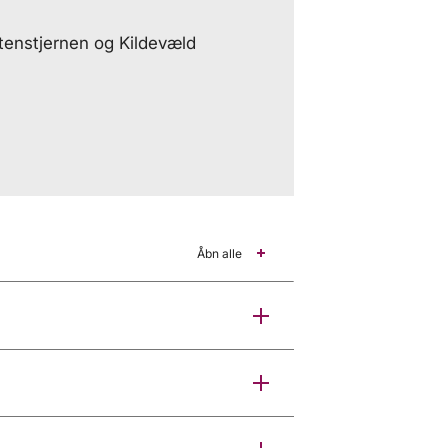
tenstjernen og Kildevæld
Åbn alle