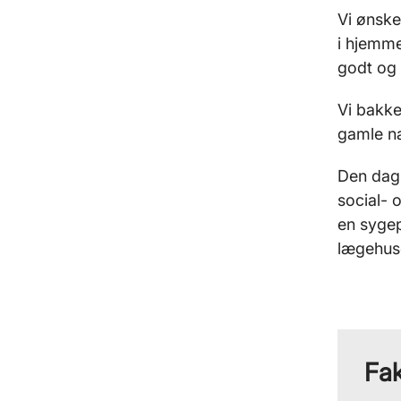
Vi ønske
i hjemme
godt og 
Vi bakke
gamle na
Den dagl
social- 
en sygep
lægehuse
Fa