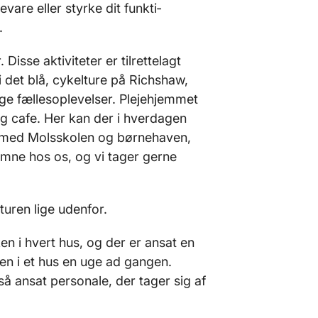
vare eller styrke dit funkti­
.
Disse aktiviteter er tilrettelagt
 det blå, cykelture på Richshaw,
ige fællesoplevelser. Plejehjemmet
g cafe. Her kan der i hverdagen
de med Molsskolen og børnehaven,
komne hos os, og vi tager gerne
uren lige udenfor.
n i hvert hus, og der er ansat en
en i et hus en uge ad gangen.
 ansat personale, der tager sig af