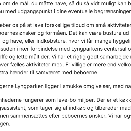
p om de mål, du måt­te have, så du så vidt muligt kan be
au med udgangspunkt i dine eventuelle begrænsninger
ber os på at lave forskellige tilbud om små aktivi­teter. 
boernes ønsker og formåen. Det kan være busture ud i
 og have, eller indkøbsture, hvor vi får man­ge hyggel
esuden i nær forbindelse med Lyngparkens centersal o
ffe og lette måltider. Vi har et rigtig godt samarbej
a­ver fælles aktiviteter med. Frivillige er mere end vel
stra hænder til samværet med beboerne.
igerne Lyngparken ligger i smukke omgivelser, med nat
nhederne fungerer som leve-bo miljøer. Der er et køkke
sassistent, som tager sig af indkøb og tilbereder mad
en sammensættes efter beboernes ønsker. Vi har også
gen.