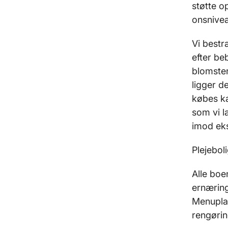
støtte o
onsnive
Vi bestræ
efter be
blomster
ligger d
købes ka
som vi l
imod ek
Plejebol
Alle boe
ernæring
Menuplan
rengørin