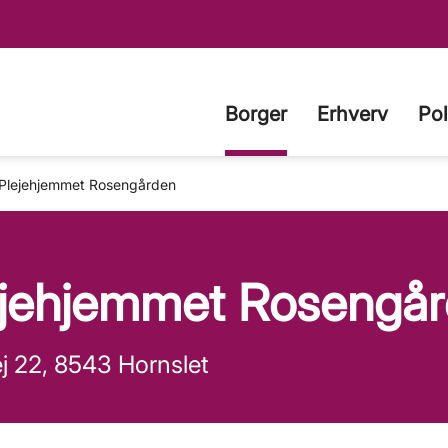
Borger
Erhverv
Pol
Plejehjemmet Rosengården
ejehjemmet Rosengå
j 22, 8543 Hornslet