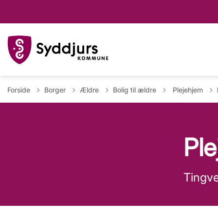
Tilbage til
Forside
Borger
Ældre
Bolig til ældre
Plejehjem
Pl
Tingve