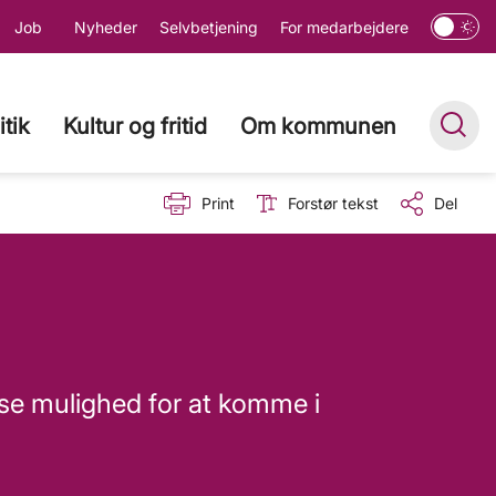
Job
Nyheder
Selvbetjening
For medarbejdere
itik
Kultur og fritid
Om kommunen
Print
Forstør tekst
Del
asse mulighed for at komme i