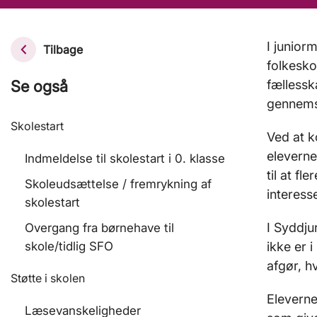
I junior
Tilbage
folkesko
Se også
fællessk
gennem
Skolestart
Ved at k
eleverne
Indmeldelse til skolestart i 0. klasse
til at f
Skoleudsættelse / fremrykning af
interess
skolestart
I Syddju
Overgang fra børnehave til
skole/tidlig SFO
ikke er 
afgør, h
Støtte i skolen
Eleverne
Læsevanskeligheder