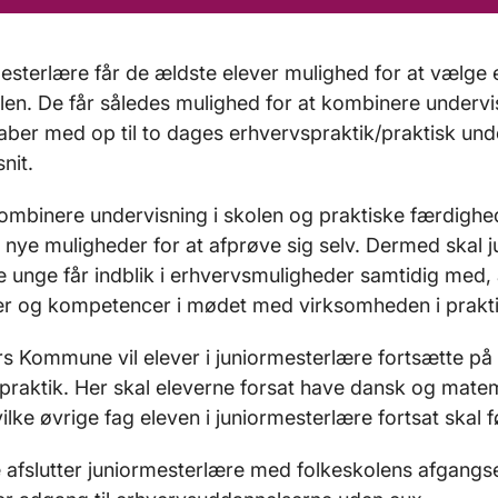
mesterlære får de ældste elever mulighed for at vælge 
len. De får således mulighed for at kombinere underv
aber med op til to dages erhvervspraktik/praktisk und
snit.
ombinere undervisning i skolen og praktiske færdighed
 nye muligheder for at afprøve sig selv. Dermed skal
lere unge får indblik i erhvervsmuligheder samtidig med
er og kompetencer i mødet med virksomheden i prakti
rs Kommune vil elever i juniormesterlære fortsætte på
i praktik. Her skal eleverne forsat have dansk og mate
vilke øvrige fag eleven i juniormesterlære fortsat skal 
 afslutter juniormesterlære med folkeskolens afgang