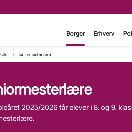
Borger
Erhverv
Pol
til
koler
Juniormesterlære
niormesterlære
oleåret 2025/2026 får elever i 8. og 9. kl
mesterlære.