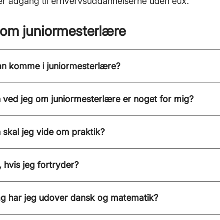
r adgang til erhvervsuddannelserne uden eux.
om juniormesterlære
n komme i juniormesterlære?
ved jeg om juniormesterlære er noget for mig?
skal jeg vide om praktik?
 hvis jeg fortryder?
ag har jeg udover dansk og matematik?