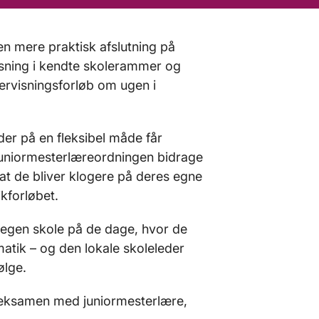
en mere praktisk afslutning på
isning i kendte skolerammer og
ervisningsforløb om ugen i
er på en fleksibel måde får
 juniormesterlæreordningen bidrage
, at de bliver klogere på deres egne
kforløbet.
 egen skole på de dage, hvor de
matik – og den lokale skoleleder
følge.
seksamen med juniormesterlære,