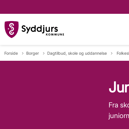
Tilbage 
Forside
Borger
Dagtilbud, skole og uddannelse
Folkes
Ju
Fra sk
junior