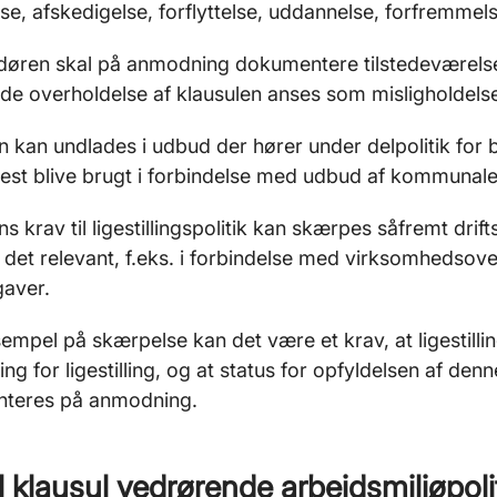
se, afskedigelse, forflyttelse, uddannelse, forfremmels
øren skal på anmodning dokumentere tilstedeværelsen a
e overholdelse af klausulen anses som misligholdelse
n kan undlades i udbud der hører under delpolitik for 
est blive brugt i forbindelse med udbud af kommunale
ns krav til ligestillingspolitik kan skærpes såfremt dri
det relevant, f.eks. i forbindelse med virksomhedsov
gaver.
mpel på skærpelse kan det være et krav, at ligestillin
ng for ligestilling, og at status for opfyldelsen af de
teres på anmodning.
l klausul vedrørende arbejdsmiljøpoli