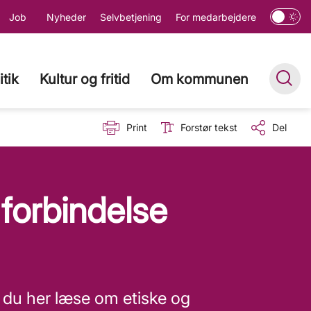
Job
Nyheder
Selvbetjening
For medarbejdere
itik
Kultur og fritid
Om kommunen
Print
Forstør tekst
Del
 forbindelse
n du her læse om etiske og