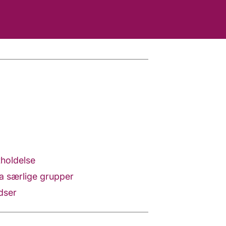
tholdelse
ra særlige grupper
adser