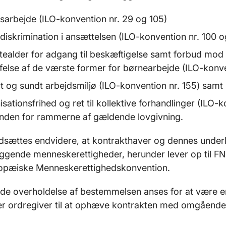
sarbejde (ILO-konvention nr. 29 og 105)
diskrimination i ansættelsen (ILO-konvention nr. 100 og
tealder for adgang til beskæftigelse samt forbud mod
felse af de værste former for børnearbejde (ILO-konve
t og sundt arbejdsmiljø (ILO-konvention nr. 155) samt
sationsfrihed og ret til kollektive forhandlinger (ILO-
 inden for rammerne af gældende lovgivning.
dsættes endvidere, at kontrakthaver og dennes under
gende menneskerettigheder, herunder lever op til F
opæiske Menneskerettighedskonvention.
e overholdelse af bestemmelsen anses for at være en 
er ordregiver til at ophæve kontrakten med omgående 