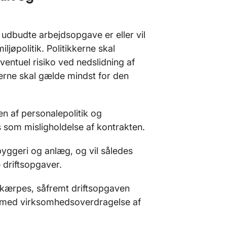
 udbudte arbejdsopgave er eller vil
iljøpolitik. Politikkerne skal
entuel risiko ved nedslidning af
erne skal gælde mindst for den
 af personalepolitik og
s som misligholdelse af kontrakten.
byggeri og anlæg, og vil således
 driftsopgaver.
n skærpes, såfremt driftsopgaven
lse med virksomhedsoverdragelse af