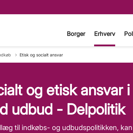
Borger
Erhverv
Pol
ndkøb
Etisk og socialt ansvar
ialt og etisk ansvar i
 udbud - Delpolitik
llæg til indkøbs- og udbudspolitikken, ka