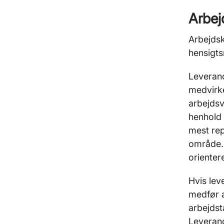
Arbej
Arbejdsk
hensigts
Leverand
medvirke
arbejdsv
henhold 
mest re
område. 
orienter
Hvis lev
medfør a
arbejdst
Leverand