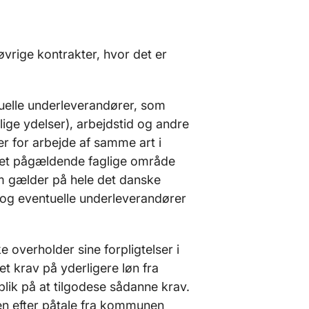
vrige kontrakter, hvor det er
tuelle underleverandører, som
lige ydelser), arbejdstid og andre
r for arbejde af samme art i
 det pågældende faglige område
m gælder på hele det danske
 og eventuelle underleverandører
 overholder sine forpligtelser i
t krav på yderligere løn fra
lik på at tilgodese sådanne krav.
len efter påtale fra kommunen