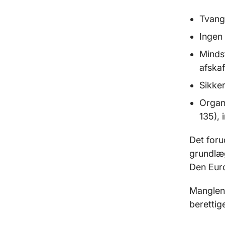
Tvang
Ingen 
Minds
afskaf
Sikker
Organi
135),
Det foru
grundlæg
Den Eur
Manglend
berettig