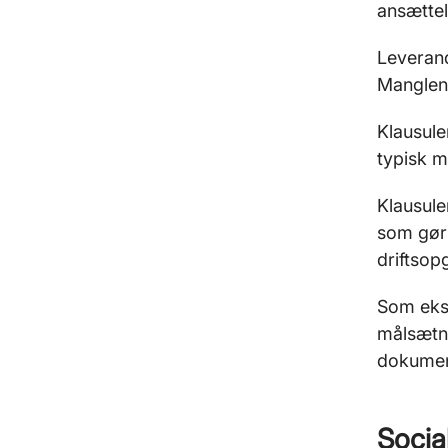
ansættel
Leverand
Manglend
Klausule
typisk m
Klausule
som gør 
driftsop
Som ekse
målsætni
dokumen
Socia