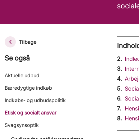
social
Tilbage
Indhol
Se også
Indle
Inte
Aktuelle udbud
Arbe
Bæredygtige indkøb
Soci
Soci
Indkøbs- og udbudspolitik
Hen
Etisk og socialt ansvar
Hen
Svagsynsoptik