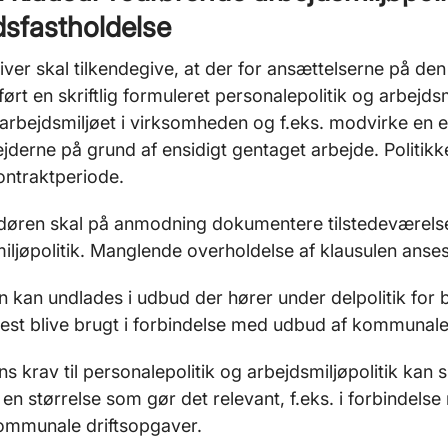
dsfastholdelse
iver skal tilkendegive, at der for ansættelserne på den
ført en skriftlig formuleret personalepolitik og arbejdsm
rbejdsmiljøet i virksomheden og f.eks. modvirke en ev
derne på grund af ensidigt gentaget arbejde. Politikk
kontraktperiode.
øren skal på anmodning dokumentere tilstedeværelsen
iljøpolitik. Manglende overholdelse af klausulen anse
n kan undlades i udbud der hører under delpolitik for 
est blive brugt i forbindelse med udbud af kommunale
ns krav til personalepolitik og arbejdsmiljøpolitik ka
 en størrelse som gør det relevant, f.eks. i forbinde
ommunale driftsopgaver.