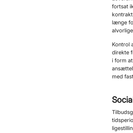
fortsat 
kontrakt
længe fo
alvorlig
Kontrol 
direkte 
i form a
ansættel
med fast
Social
Tilbudsg
tidsperio
ligestill