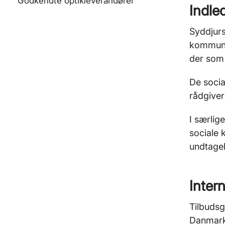
Godkendte optikleverandører
Indle
Syddjur
kommuna
der som 
De socia
rådgiver
I særlige
sociale 
undtagel
Inter
Tilbudsg
Danmark