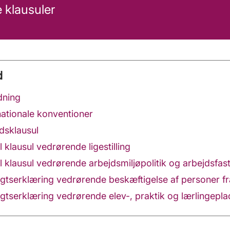
e klausuler
d
dning
rnationale konventioner
jdsklausul
al klausul vedrørende ligestilling
al klausul vedrørende arbejdsmiljøpolitik og arbejdsfas
sigtserklæring vedrørende beskæftigelse af personer f
sigtserklæring vedrørende elev-, praktik og lærlingepl