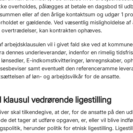
ikke overholdes, pålægges at betale en dagsbod til u
summen eller af den årlige kontaktsum og udgør 1 pro
rholdet er gældende. Ved væsentlig misligholdelse af 
e overtrædelser, kan kontrakten ophæves.
af arbejdsklausulen vil i givet fald ske ved at kommun
fra dennes underleverandør, indenfor en rimelig tidsfri
t lønsedler, E-indkomstkvitteringer, lønregnskaber, oph
sesbeviser samt eventuelt den referenceramme levera
sættelsen af løn- og arbejdsvilkår for de ansatte.
 klausul vedrørende ligestilling
iver skal tilkendegive, at der, for de ansatte på den
de det tager at udføre opgaven, er, eller vil blive indfør
ingspolitik, herunder politik for etnisk ligestilling. Liges