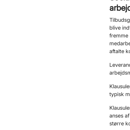
arbej
Tilbudsg
blive ind
fremme a
medarbej
aftalte 
Leverand
arbejdsm
Klausule
typisk m
Klausule
anses af
større k