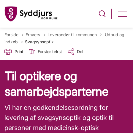
Tilbage til
Forside
Erhverv
Leverandør til kommunen
Udbud og
indkøb
Svagsynsoptik
Print
Forstør tekst
Del
Til optikere og
samarbejdsparterne
Vi har en godkendelsesordning for
levering af svagsynsoptik og optik til
personer med medicinsk-optisk