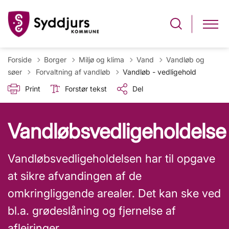
Forside
Borger
Miljø og klima
Vand
Vandløb og
Tilbage til
søer
Forvaltning af vandløb
Vandløb - vedligehold
Print
Forstør tekst
Del
Vandløbsvedligeholdelse
Vandløbsvedligeholdelsen har til opgave
at sikre afvandingen af de
omkringliggende arealer. Det kan ske ved
bl.a. grødeslåning og fjernelse af
aflejringer