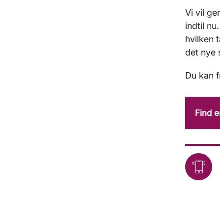
Vi vil g
indtil n
hvilken 
det nye 
Du kan f
Find 