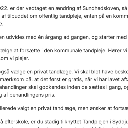
2022. er der vedtaget en ændring af Sundhedsloven, så
 af tilbuddet om offentlig tandpleje, enten på en kommu
e.
en udvides med én årgang ad gangen, og starter med
ælge at forsætte i den kommunale tandpleje. Hører vi ik
om vi plejer.
gså vælge en privat tandlæge. Vi skal blot have bes
ærksom på, at det først er gratis, når vi har lavet af
ehandlinger skal godkendes inden de sættes i gang, o
 af behandlingens pris.
llerede valgt en privat tandlæge, men ønsker at fortsæ
å efterskole, er du stadig tilknyttet Tandplejen i Sydd