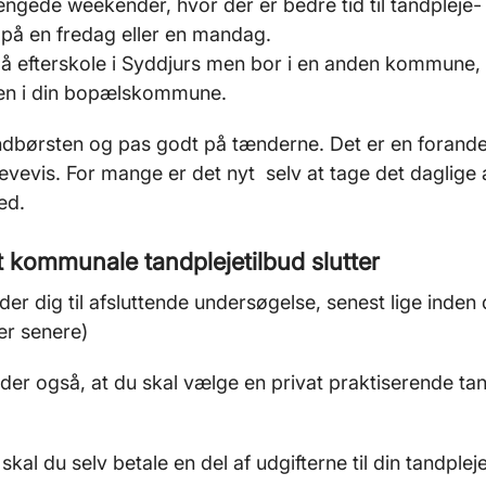
ængede weekender, hvor der er bedre tid til tandpleje-
d på en fredag eller en mandag.
å efterskole i Syddjurs men bor i en anden kommune, 
jen i din bopælskommune.
dbørsten og pas godt på tænderne. Det er en forande
evevis. For mange er det nyt selv at tage det daglige
ed.
t kommunale tandplejetilbud slutter
der dig til afsluttende undersøgelse, senest lige inden d
er senere)
der også, at du skal vælge en privat praktiserende t
 skal du selv betale en del af udgifterne til din tandple