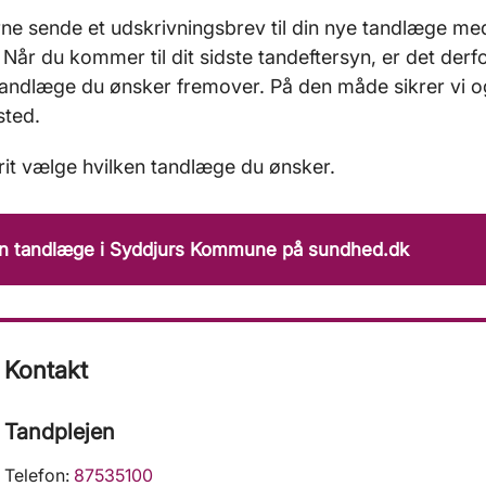
erne sende et udskrivningsbrev til din nye tandlæge m
u. Når du kommer til dit sidste tandeftersyn, er det derf
tandlæge du ønsker fremover. På den måde sikrer vi og
sted.
rit vælge hvilken tandlæge du ønsker.
en tandlæge i Syddjurs Kommune på sundhed.dk
Kontakt
Tandplejen
Telefon:
87535100