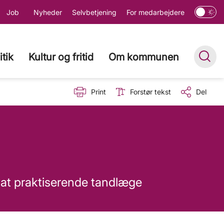
Job
Nyheder
Selvbetjening
For medarbejdere
itik
Kultur og fritid
Om kommunen
Print
Forstør tekst
Del
vat praktiserende tandlæge