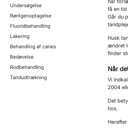
har forl
Undersøgelse
få en ti
Røntgenoptagelse
Går du p
tandple
Fluoridbehandling
Lakering
Husk tan
ændret l
Behandling af caries
finder st
Bedøvelse
Rodbehandling
Når de
Tandudtrækning
Vi indkal
2004 ell
Det bety
hos.
Herefter