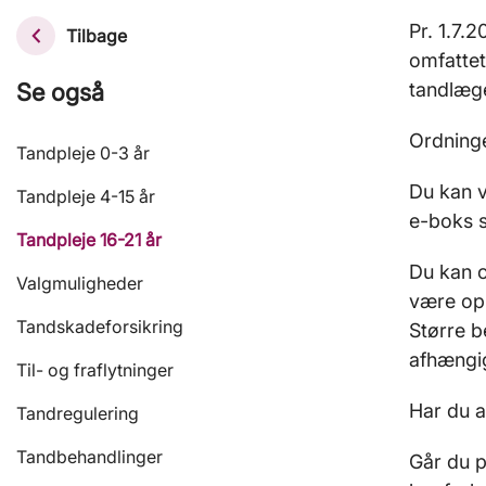
Pr. 1.7.
Tilbage
omfattet
Se også
tandlæg
Ordning
Tandpleje 0-3 år
Du kan v
Tandpleje 4-15 år
e-boks s
Tandpleje 16-21 år
Du kan o
Valgmuligheder
være opm
Tandskadeforsikring
Større b
afhængig
Til- og fraflytninger
Har du a
Tandregulering
Tandbehandlinger
Går du p