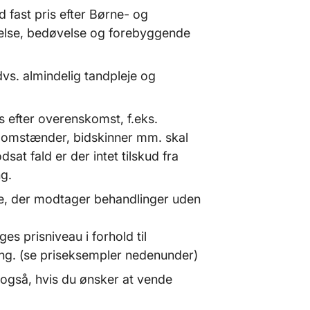
d fast pris efter Børne- og
else, bedøvelse og forebyggende
dvs. almindelig tandpleje og
s efter overenskomst, f.eks.
sdomstænder, bidskinner mm. skal
sat fald er der intet tilskud fra
g.
ge, der modtager behandlinger uden
s prisniveau i forhold til
ling. (se priseksempler nedenunder)
også, hvis du ønsker at vende