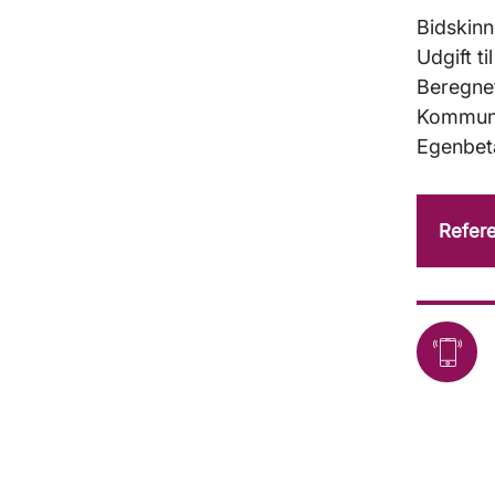
Bidskinn
Udgift t
Beregnet
Kommunal
Egenbeta
Refere