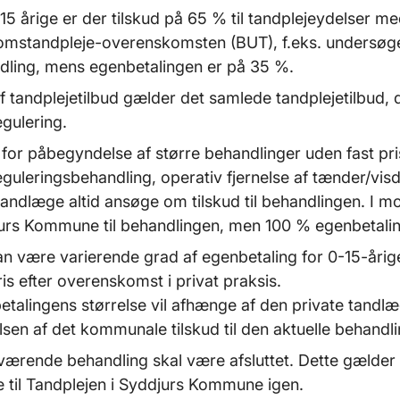
15 årige er der tilskud på 65 % til tandplejeydelser me
mstandpleje-overenskomsten (BUT), f.eks. undersøg
dling, mens egenbetalingen er på 35 %.
f tandplejetilbud gælder det samlede tandplejetilbud, 
gulering.
for påbegyndelse af større behandlinger uden fast pri
eguleringsbehandling, operativ fjernelse af tænder/vi
tandlæge altid ansøge om tilskud til behandlingen. I mod
urs Kommune til behandlingen, men 100 % egenbetalin
an være varierende grad af egenbetaling for 0-15-åri
ris efter overenskomst i privat praksis.
talingens størrelse vil afhænge af den private tandlæge
lsen af det kommunale tilskud til den aktuelle behand
værende behandling skal være afsluttet. Dette gælder 
e til Tandplejen i Syddjurs Kommune igen.