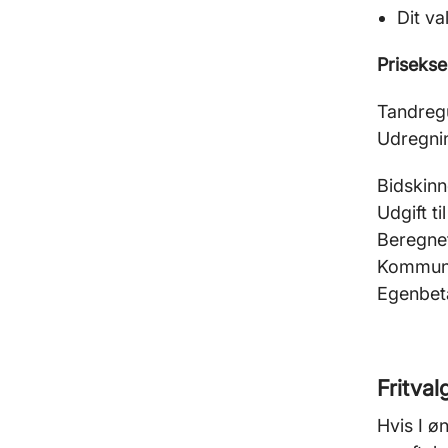
Dit v
Prisekse
Tandregu
Udregni
Bidskinn
Udgift t
Beregnet
Kommunal
Egenbeta
Fritval
Hvis I ø