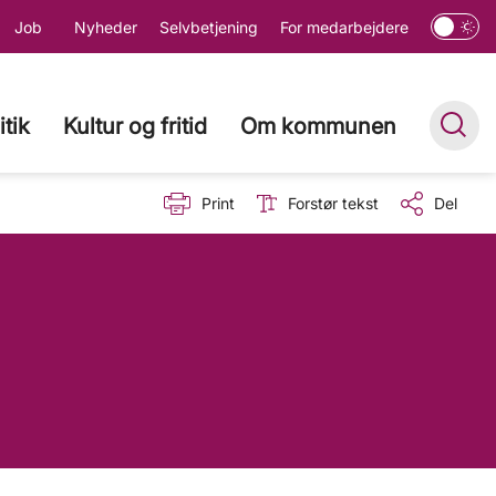
Job
Nyheder
Selvbetjening
For medarbejdere
itik
Kultur og fritid
Om kommunen
Print
Forstør tekst
Del