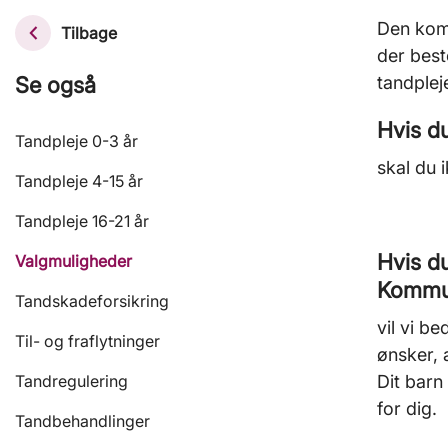
Den kom
Tilbage
der best
Se også
tandplej
Hvis du
Tandpleje 0-3 år
skal du 
Tandpleje 4-15 år
Tandpleje 16-21 år
Hvis d
Valgmuligheder
Komm
Tandskadeforsikring
vil vi b
Til- og fraflytninger
ønsker, a
Tandregulering
Dit barn
for dig.
Tandbehandlinger