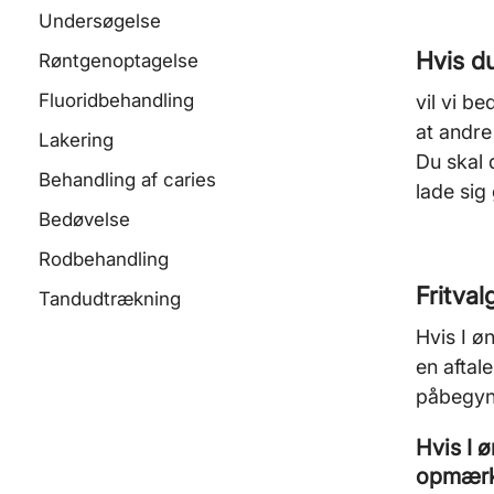
Undersøgelse
Hvis d
Røntgenoptagelse
Fluoridbehandling
vil vi b
at andre 
Lakering
Du skal 
Behandling af caries
lade sig
Bedøvelse
Rodbehandling
Fritval
Tandudtrækning
Hvis I ø
en aftal
påbegynd
Hvis I ø
opmærks