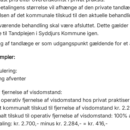
talingens størrelse vil afhænge af den private tandlæge
lsen af det kommunale tilskud til den aktuelle behand
værende behandling skal være afsluttet. Dette gælder 
e til Tandplejen i Syddjurs Kommune igen.
alg af tandlæge er som udgangspunkt gældende for et 
mpler:
lering:
ng afventer
 fjernelse af visdomstand:
il operativ fjernelse af visdomstand hos privat praktise
 kommunalt tilskud til fjernelse af visdomstand kr. 2
t tilskud til operativ fjernelse af visdomstand: 100% a
ling: kr. 2.700,- minus kr. 2.284,- = kr. 416,-