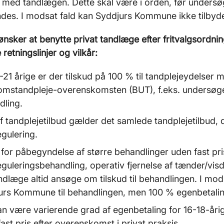
e med tandlægen. Dette skal være i orden, før unders
es. I modsat fald kan Syddjurs Kommune ikke tilbyde
ønsker at benytte privat tandlæge efter fritvalgsord
retningslinjer og vilkår:
-21 årige er der tilskud på 100 % til tandplejeydelser 
mstandpleje-overenskomsten (BUT), f.eks. undersøg
dling.
f tandplejetilbud gælder det samlede tandplejetilbud, 
gulering.
for påbegyndelse af større behandlinger uden fast pri
eguleringsbehandling, operativ fjernelse af tænder/vi
ndlæge altid ansøge om tilskud til behandlingen. I modsa
urs Kommune til behandlingen, men 100 % egenbetalin
an være varierende grad af egenbetaling for 16-18-år
ast pris efter overenskomst i privat praksis.