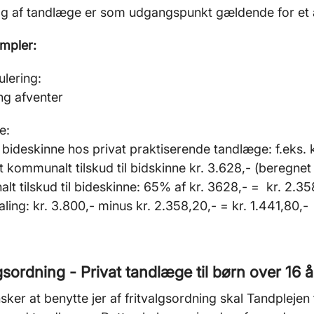
alg af tandlæge er som udgangspunkt gældende for et 
mpler:
lering:
ng afventer
e:
il bideskinne hos privat praktiserende tandlæge: f.eks. 
 kommunalt tilskud til bidskinne kr. 3.628,- (beregn
t tilskud til bideskinne: 65% af kr. 3628,- = kr. 2.35
ling: kr. 3.800,- minus kr. 2.358,20,- = kr. 1.441,80,-
gsordning - Privat tandlæge til børn over 16 å
nsker at benytte jer af fritvalgsordning skal Tandplejen