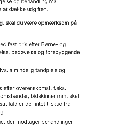
øgelse og behandling må
 at dække udgiften.
ning, skal du være opmærksom på
med fast pris efter Børne- og
else, bedøvelse og forebyggende
dvs. almindelig tandpleje og
s efter overenskomst, f.eks.
sdomstænder, bidskinner mm. skal
t fald er der intet tilskud fra
g.
ige, der modtager behandlinger