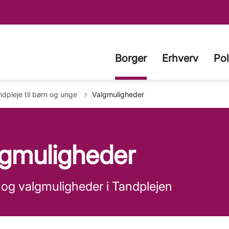
Borger
Erhverv
Pol
age til
dpleje til børn og unge
Valgmuligheder
lgmuligheder
 og valgmuligheder i Tandplejen