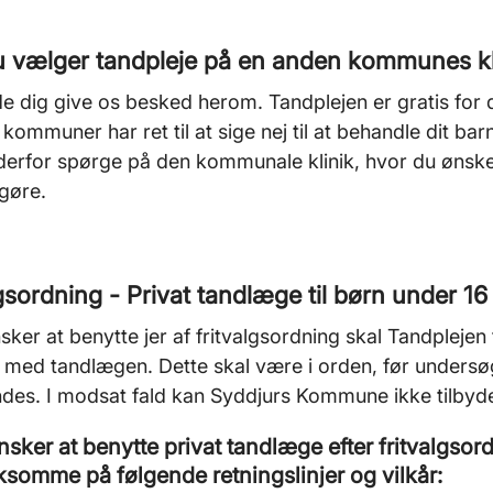
u vælger tandpleje på en anden kommunes kl
ede dig give os besked herom. Tandplejen er gratis f
kommuner har ret til at sige nej til at behandle dit barn
derfor spørge på den kommunale klinik, hvor du ønske
 gøre.
gsordning - Privat tandlæge til børn under 16
nsker at benytte jer af fritvalgsordning skal Tandplejen
e med tandlægen. Dette skal være i orden, før unders
es. I modsat fald kan Syddjurs Kommune ikke tilbyde
nsker at benytte privat tandlæge efter fritvalgsor
omme på følgende retningslinjer og vilkår: