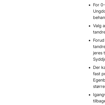
For 0-
Ungdo
behan
Valg a
tandre
Forud 
tandr
jeres 
Syddj
Der k
fast p
Egenbe
større
Igang
tilbag