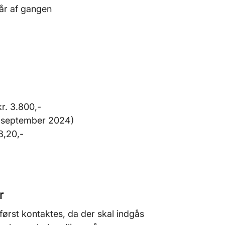
år af gangen
kr. 3.800,-
et september 2024)
8,20,-
r
 først kontaktes, da der skal indgås