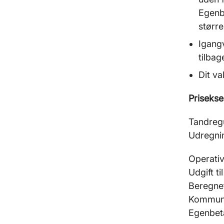
Egenbe
større
Igang
tilbag
Dit v
Prisekse
Tandregu
Udregni
Operativ
Udgift t
Beregnet
Kommunal
Egenbeta