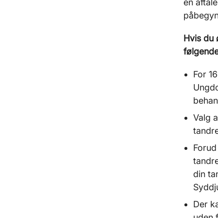
en aftal
påbegynd
Hvis du 
følgende 
For 16
Ungdo
behan
Valg a
tandre
Forud 
tandr
din ta
Syddj
Der k
uden f