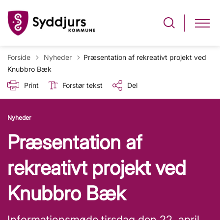
Tilbage til
Forside
Nyheder
Præsentation af rekreativt projekt ved
Knubbro Bæk
Print
Forstør tekst
Del
Nyheder
Præsentation af
rekreativt projekt ved
Knubbro Bæk
Informationsmøde tirsdag den 22. april