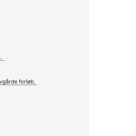
.
b.
vgårde forløb.