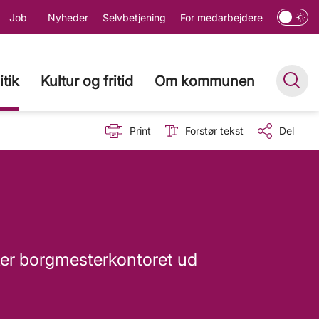
Job
Nyheder
Selvbetjening
For medarbejdere
itik
Kultur og fritid
Om kommunen
Print
Forstør tekst
Del
ker borgmesterkontoret ud