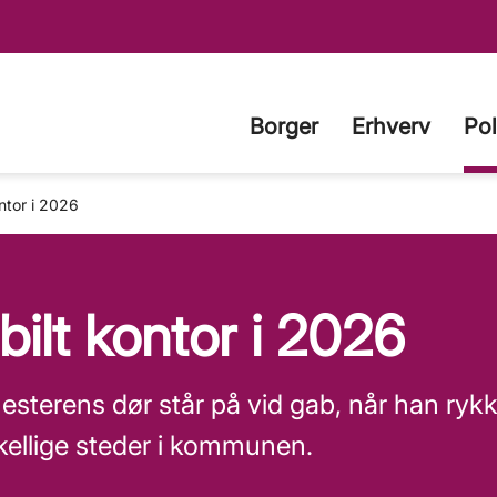
Borger
Erhverv
Pol
ntor i 2026
ilt kontor i 2026
sterens dør står på vid gab, når han ryk
rskellige steder i kommunen.