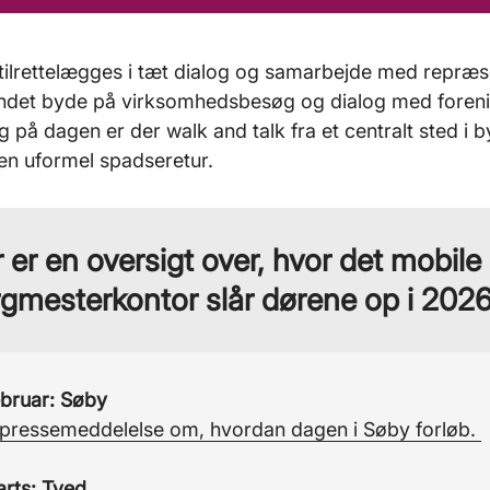
ilrettelægges i tæt dialog og samarbejde med repræs
andet byde på virksomhedsbesøg og dialog med foren
ng på dagen er der walk and talk fra et centralt sted i b
en uformel spadseretur.
 er en oversigt over, hvor det mobile
gmesterkontor slår dørene op i 202
februar: Søby
pressemeddelelse om, hvordan dagen i Søby forløb.
arts: Tved