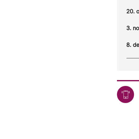
20. 
3. n
8. d