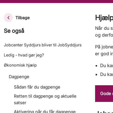
Hjælp
Tilbage
Når du s
Se også
og derfo
Jobcenter Syddjurs bliver til JobSyddjurs
På jobne
er god in
Ledig - hvad gør jeg?
Økonomisk hjælp
Du kan
Du kan
Dagpenge
Sådan får du dagpenge
Gode r
Retten til dagpenge og aktuelle
satser
Aktivering når du får dagpenge