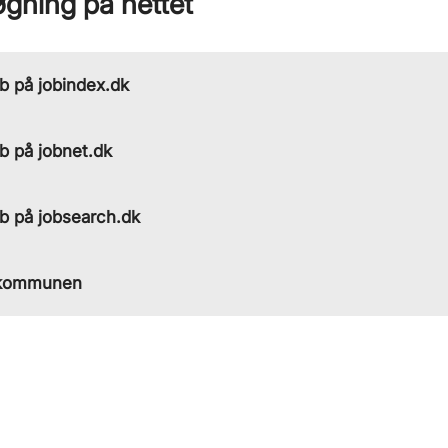
gning på nettet
b på jobindex.dk
b på jobnet.dk
b på jobsearch.dk
 kommunen