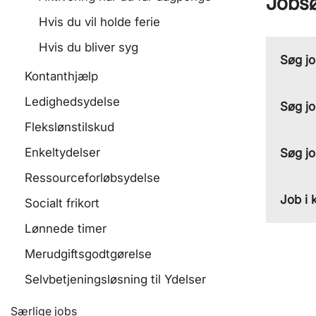
Jobsø
Hvis du vil holde ferie
Hvis du bliver syg
Søg jo
Kontanthjælp
Ledighedsydelse
Søg jo
Flekslønstilskud
Enkeltydelser
Søg jo
Ressourceforløbsydelse
Job i
Socialt frikort
Lønnede timer
Merudgiftsgodtgørelse
Selvbetjeningsløsning til Ydelser
Særlige jobs