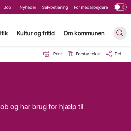
Job
Nyheder
Selvbetjening
For medarbejdere
itik
Kultur og fritid
Om kommunen
Print
Forstør tekst
Del
job og har brug for hjælp til