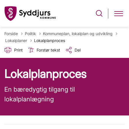
Forside
Politik
Kommuneplan, lokalplan og udvikling
Tilbage til
Lokalplaner
Lokalplanproces
Print
Forstør tekst
Del
Lokalplanproces
En bæredygtig tilgang til
lokalplanlægning