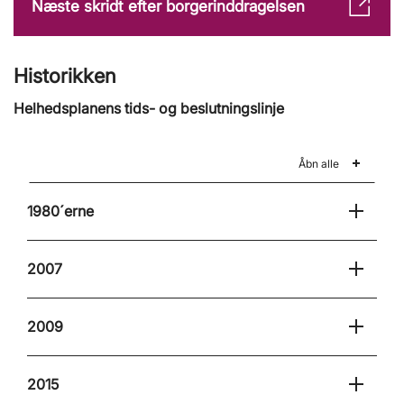
Næste skridt efter borgerinddragelsen
Historikken
Helhedsplanens tids- og beslutningslinje
Åbn alle
1980´erne
2007
2009
2015