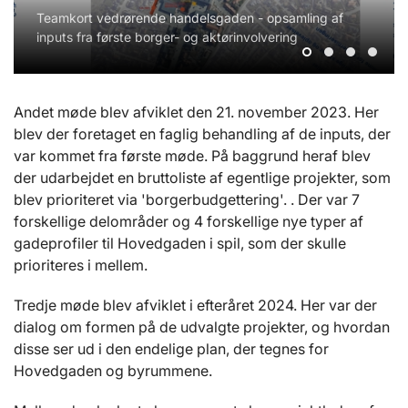
Teamkort vedrørende handelsgaden - opsamling af
Teamkort vedrørende trafik - opsamling af inputs fra
opsamling af inputs fra første borger- og
Teamkort vedrørende kunst og aktivitet - opsamling af
inputs fra første borger- og aktørinvolvering
første borger- og aktørinvolvering
aktørinvolvering
inputs fra første borger- og aktørinvolvering
Andet møde blev afviklet den 21. november 2023. Her
blev der foretaget en faglig behandling af de inputs, der
var kommet fra første møde. På baggrund heraf blev
der udarbejdet en bruttoliste af egentlige projekter, som
blev prioriteret via 'borgerbudgettering'. . Der var 7
forskellige delområder og 4 forskellige nye typer af
gadeprofiler til Hovedgaden i spil, som der skulle
prioriteres i mellem.
Tredje møde blev afviklet i efteråret 2024. Her var der
dialog om formen på de udvalgte projekter, og hvordan
disse ser ud i den endelige plan, der tegnes for
Hovedgaden og byrummene.