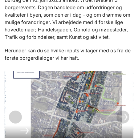
Lørdag den 10. juni 2023 afholdt vi det første af 3
borgerevents. Dagen handlede om udfordringer og
kvaliteter i byen, som den er i dag - og om drømme om
mulige forandringer. Vi arbejdede med 4 forskellige
hovedtemaer; Handelsgaden, Ophold og mødesteder,
Trafik og forbindelser, samt Kunst og aktivitet.
Herunder kan du se hvilke inputs vi tager med os fra de
første borgerdialoger vi har haft.
Teamkort vedrørende ophold og mødesteder -