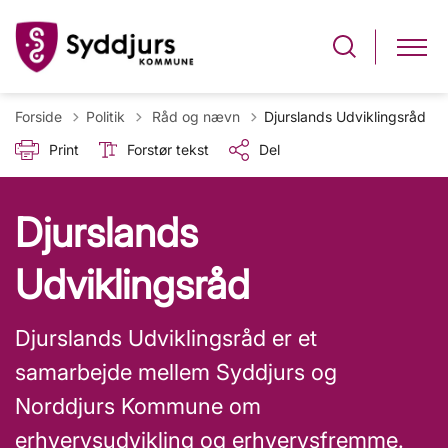
Tilbage til
Forside
Politik
Råd og nævn
Djurslands Udviklingsråd
Print
Forstør tekst
Del
Djurslands
Udviklingsråd
Djurslands Udviklingsråd er et
samarbejde mellem Syddjurs og
Norddjurs Kommune om
erhvervsudvikling og erhvervsfremme.