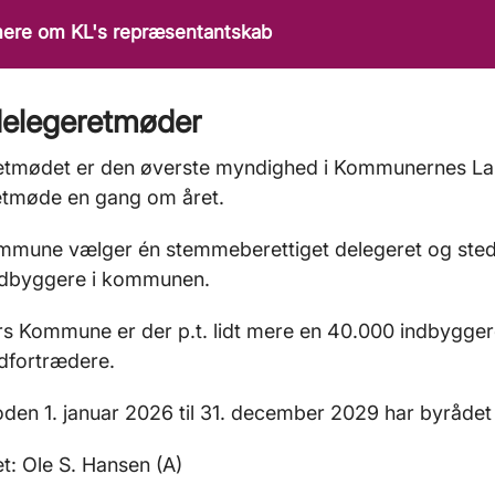
ere om KL's repræsentantskab
delegeretmøder
etmødet er den øverste myndighed i Kommunernes Lan
etmøde en gang om året.
mmune vælger én stemmeberettiget delegeret og sted
ndbyggere i kommunen.
rs Kommune er der p.t. lidt mere en 40.000 indbygger
dfortrædere.
oden 1. januar 2026 til 31. december 2029 har byrådet
t: Ole S. Hansen (A)