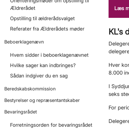
Orienteringsmøder om opstilling til
Ældrerådet
Læs m
Opstilling til ældrerådsvalget
Referater fra Ældrerådets møder
KL's 
Beboerklagenævn
Deleger
deleger
Hvem sidder i beboerklagenævnet
Hver ko
Hvilke sager kan indbringes?
8.000 i
Sådan indgiver du en sag
I Syddju
Beredskabskommission
seks ste
Bestyrelser og repræsentantskaber
For peri
Bevaringsrådet
Delegere
Forretningsorden for bevaringsrådet