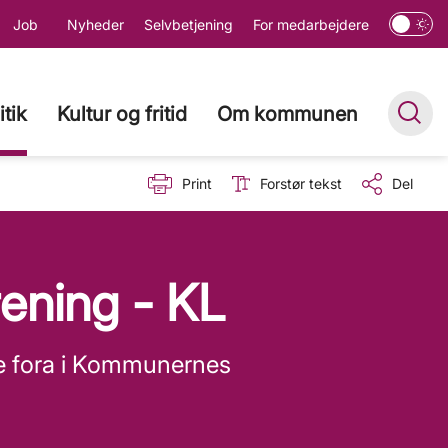
Job
Nyheder
Selvbetjening
For medarbejdere
itik
Kultur og fritid
Om kommunen
Print
Forstør tekst
Del
ening - KL
ge fora i Kommunernes