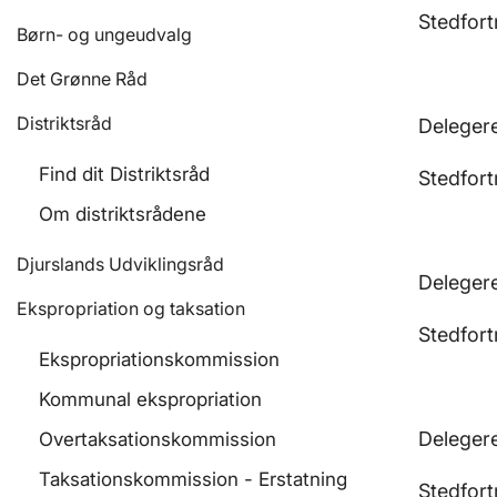
Stedfort
Børn- og ungeudvalg
Det Grønne Råd
Distriktsråd
Deleger
Find dit Distriktsråd
Stedfort
Om distriktsrådene
Djurslands Udviklingsråd
Delegere
Ekspropriation og taksation
Stedfort
Ekspropriationskommission
Kommunal ekspropriation
Delegere
Overtaksationskommission
Taksationskommission - Erstatning
Stedfor