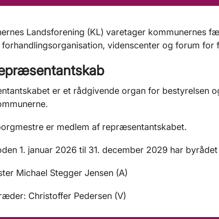
rnes Landsforening (KL) varetager kommunernes fæl
forhandlingsorganisation, videnscenter og forum for fæl
repræsentantskab
tantskabet er et rådgivende organ for bestyrelsen o
ommunerne.
 borgmestre er medlem af repræsentantskabet.
oden 1. januar 2026 til 31. december 2029 har byrådet
ter Michael Stegger Jensen (A)
ræder: Christoffer Pedersen (V)