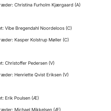
ræder: Christina Furholm Kjærgaard (A)
et: Vibe Bregendahl Noordeloos (C)
ræder: Kasper Kolstrup Møller (C)
t: Christoffer Pedersen (V)
ræder: Henriette Qvist Eriksen (V)
t: Erik Poulsen (Æ)
træder: Michael Mikkelsen (Æ)