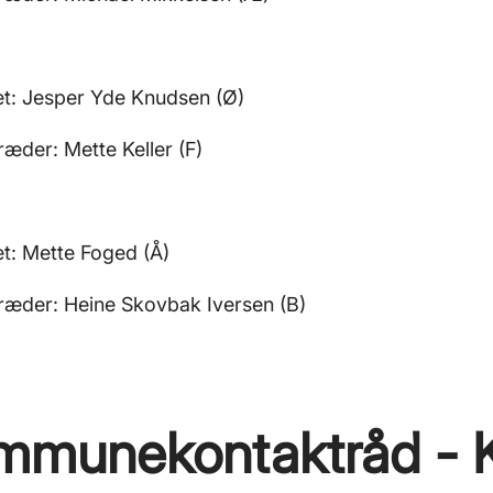
et: Jesper Yde Knudsen (Ø)
ræder: Mette Keller (F)
et: Mette Foged (Å)
ræder: Heine Skovbak Iversen (B)
mmunekontaktråd - 