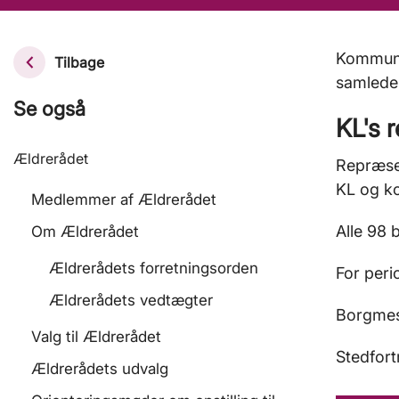
Kommune
Tilbage
samlede 
Se også
KL's 
Ældrerådet
Repræsen
KL og k
Medlemmer af Ældrerådet
Alle 98
Om Ældrerådet
Ældrerådets forretningsorden
For peri
Ældrerådets vedtægter
Borgmes
Valg til Ældrerådet
Stedfort
Ældrerådets udvalg