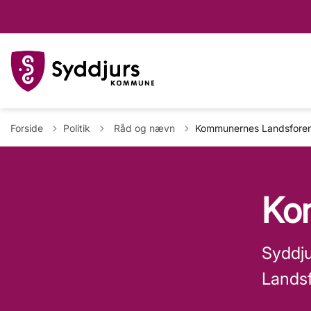
Tilbage til
Forside
Politik
Råd og nævn
Kommunernes Landsfore
Ko
Syddju
Landsf