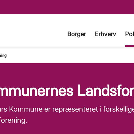
Borger
Erhverv
Pol
ning
mmunernes Landsfor
rs Kommune er repræsenteret i forskelli
orening.