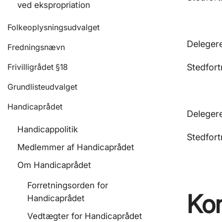
ved ekspropriation
Folkeoplysningsudvalget
Deleger
Fredningsnævn
Frivilligrådet §18
Stedfort
Grundlisteudvalget
Handicaprådet
Deleger
Handicappolitik
Stedfort
Medlemmer af Handicaprådet
Om Handicaprådet
Forretningsorden for
Ko
Handicaprådet
Vedtægter for Handicaprådet