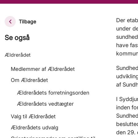
Der eta
Tilbage
under de
Se også
sundhed
have fa
kommune
Ældrerådet
Sundheds
Medlemmer af Ældrerådet
udvikli
Om Ældrerådet
af Sundh
Ældrerådets forretningsorden
I Syddj
Ældrerådets vedtægter
inden fo
Sundhed
Valg til Ældrerådet
beslutte
Ældrerådets udvalg
den 29.