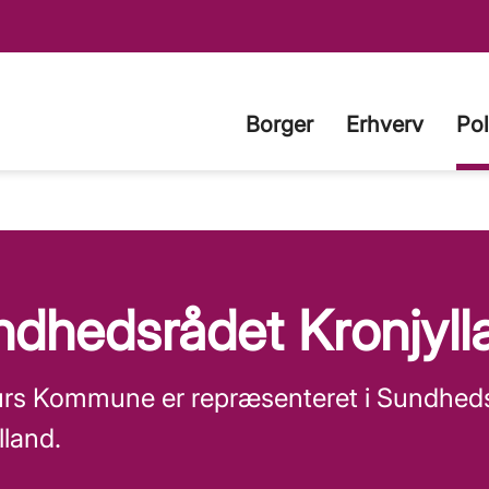
Borger
Erhverv
Pol
dhedsrådet Kronjyll
urs Kommune er repræsenteret i Sundhed
lland.