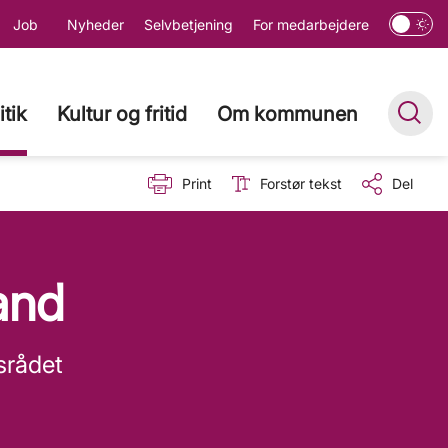
Job
Nyheder
Selvbetjening
For medarbejdere
itik
Kultur og fritid
Om kommunen
Print
Forstør tekst
Del
and
srådet