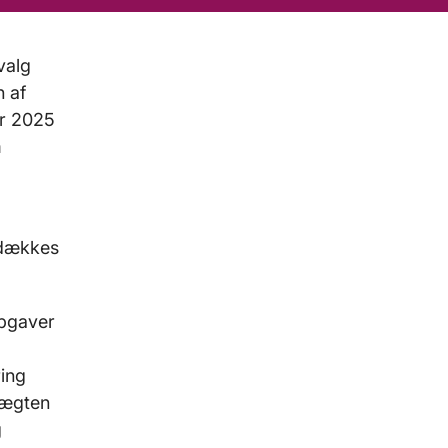
valg
n af
er 2025
m
 dækkes
pgaver
ing
tægten
g