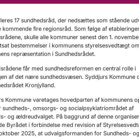
bleres 17 sundhedsråd, der nedsættes som stående ud
 kommende fire regionsråd. Som følge af etableringe
srådene, skulle alle kommuner senest den 1. novemb
stsat bestemmelser i kommunens styrelsesvedtægt o
ns repræsentation i Sundhedsrådet.
rådene får med sundhedsreformen en central rolle i
ngen af det nære sundhedsvæsen. Syddjurs Kommune
edsrådet Kronjylland.
urs Kommune varetages hovedparten af kommunens o
r sundheds-, omsorgs- og socialpsykiatriområdet af
s- og ældreudvalget. På baggrund af denne organiser
de Byrådet i forbindelse med revision af Styrelsesved
 oktober 2025, at udvalgsformanden for Sundheds- o