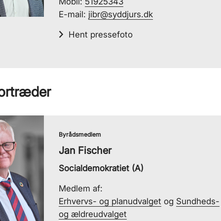
Mobil:
51925343
E-mail:
jibr@syddjurs.dk
Hent pressefoto
ortræder
Byrådsmedlem
Jan Fischer
Socialdemokratiet (A)
Medlem af:
Erhvervs- og planudvalget
og
Sundheds-
og ældreudvalget