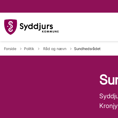
Tilbage til
Forside
Politik
Råd og nævn
Sundhedsrådet
Sun
Syddj
Kronjy