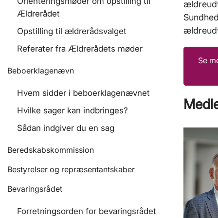
Orienteringsmøder om opstilling til
ældreud
Ældrerådet
Sundhed
ældreud
Opstilling til ældrerådsvalget
Referater fra Ældrerådets møder
Se me
Beboerklagenævn
Hvem sidder i beboerklagenævnet
Medl
Hvilke sager kan indbringes?
Sådan indgiver du en sag
Beredskabskommission
Bestyrelser og repræsentantskaber
Bevaringsrådet
Forretningsorden for bevaringsrådet