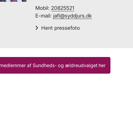
Mobil:
20825521
E-mail:
jafi@syddjurs.dk
Hent pressefoto
e medlemmer af Sundheds- og ældreudvalget her