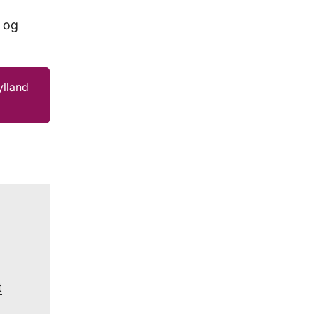
 og
ylland
t