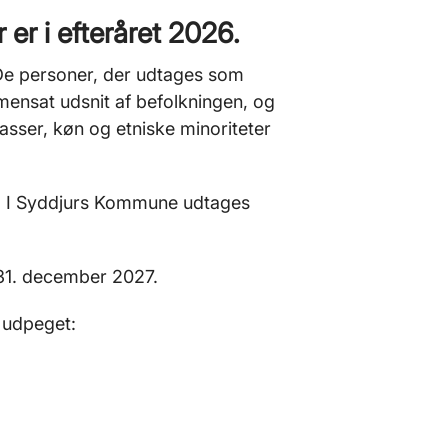
r i efteråret 2026.
. De personer, der udtages som
nsat udsnit af befolkningen, og
lasser, køn og etniske minoriteter
n. I Syddjurs Kommune udtages
 31. december 2027.
 udpeget: