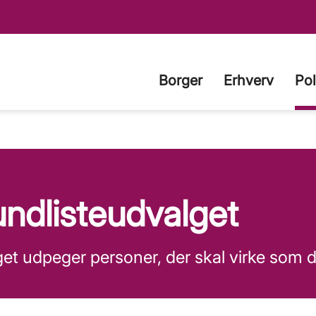
Borger
Erhverv
Pol
ndlisteudvalget
get udpeger personer, der skal virke s