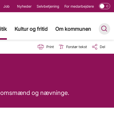
Job
Nyheder
Selvbetjening
For medarbejdere
itik
Kultur og fritid
Om kommunen
Print
Forstør tekst
Del
om domsmænd og nævninge.