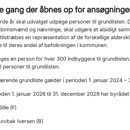
 gang der åbnes op for ansøgninger e
erde år skal udvalget udpege personer til grundlisten
domsmænd og nævninge, skal udgøre et alsidigt samme
 tilstræbes en repræsentation af de forskellige aldersk
 til deres andel af befolkningen i kommunen.
ges en person for hver 300 indbyggere til grundliste
0 personer til grundlisten.
rende grundliste gælder i perioden 1. januar 2024 –
oden 1. januar 2026 til 31. december 2029 har byrådet
Bille (F)
kovbak Iversen (B)