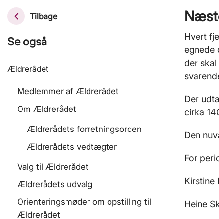
Næste
Tilbage
Hvert fj
Se også
egnede 
der skal
Ældrerådet
svarende
Medlemmer af Ældrerådet
Der udta
Om Ældrerådet
cirka 14
Ældrerådets forretningsorden
Den nuvæ
Ældrerådets vedtægter
For peri
Valg til Ældrerådet
Kirstine 
Ældrerådets udvalg
Orienteringsmøder om opstilling til
Heine S
Ældrerådet