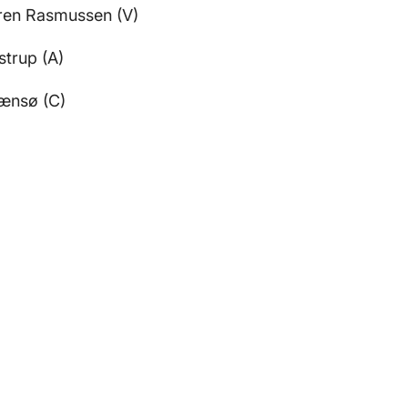
øren Rasmussen (V)
strup (A)
ænsø (C)